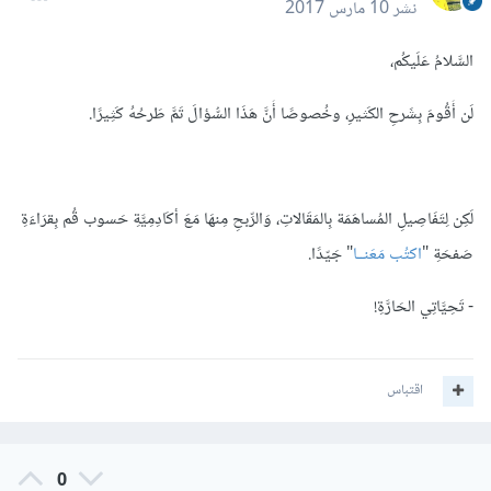
نشر
10 مارس 2017
السَّلامُ عَلَيكُم،
لَن أَقُومَ بِشَرحِ الكَثيرِ، وخُصوصًا أَنَّ هَذَا السُّؤالَ تَمَّ طَرحُهُ كَثِيرًا.
لَكِن لِتَفَاصِيلِ المُساهَمَة بِالمَقَالاتِ، وَالرِّبحِ مِنهَا مَعَ أكَادِمِيَّةِ حَسوب قُم بِقرَاءَةِ
صَفحَةِ "
اكتُب مَعَنــا
" جَيّدًا.
- تَحِيَّاتِي الحَارَّةِ!
اقتباس
0