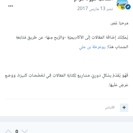
نشر
13 مارس 2017
مَرحَبًا عُمَر،
يُمكِنُكَ إِضَافَة المَقَالاتِ إِلَى الأكَادِيمِيَّةِ -وَالرِّبحِ مِنهَا- عَن طَريقِ مُتَابَعَةِ
الحِسَابِ هَذَا:
يوغرطة بن علي
فَهُوَ يُقَدّمُ بِشَكلٍ دَورِيّ، مَشارِيعَ لِكِتَابَةِ المَقالاتِ فِي تَخَصُّصَاتٍ كَثيرَة، وَوَضعِ
عَرضٍ عَلَيهَا.
اقتباس
0