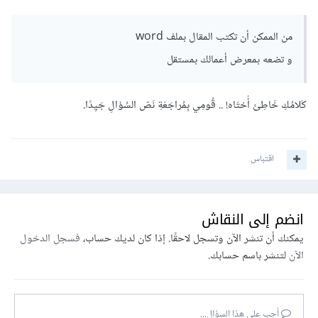
من الممكن أن تكتب المقال بملف word
و تضعه بمعرض أعمالك بمستقل
كَلامُكِ خَاطِئ أُختَاه! .. قُومِي بِمُراجَعَةِ نَصّ السُؤالِ جَيِدًا.
اقتباس
انضم إلى النقاش
يمكنك أن تنشر الآن وتسجل لاحقًا. إذا كان لديك حساب،
فسجل الدخول
الآن
لتنشر باسم حسابك.
أجب على هذا السؤال...