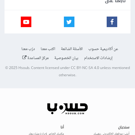
تابعنا على
عن أكاديمية حسوب
الأسئلة الشائعة
اكتب معنا
درّب معنا
إرشادات الاستخدام
بيان الخصوصية
مركز المساعدة
© 2025
Hsoub
.
Content licensed under
CC BY-NC-SA 4.0
unless mentioned
otherwise.