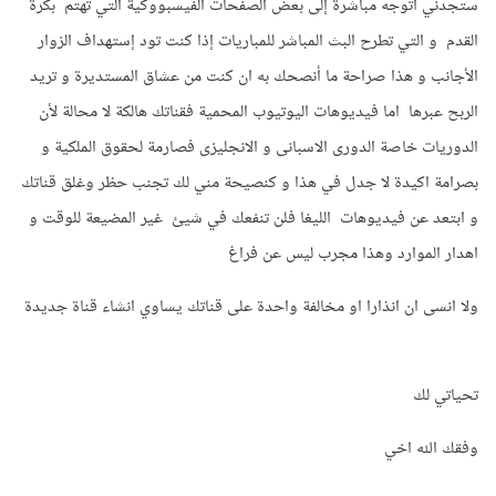
ستجدني أتوجه مباشرة إلى بعض الصفحات الفيسبووكية التي تهتم بكرة
القدم و التي تطرح البث المباشر للمباريات إذا كنت تود إستهداف الزوار
الأجانب و هذا صراحة ما أنصحك به ان كنت من عشاق المستديرة و تريد
الربح عبرها اما فيديوهات اليوتيوب المحمية فقناتك هالكة لا محالة لأن
الدوريات خاصة الدورى الاسبانى و الانجليزى فصارمة لحقوق الملكية و
بصرامة اكيدة لا جدل في هذا و كنصيحة مني لك تجنب حظر وغلق قناتك
و ابتعد عن فيديوهات الليغا فلن تنفعك في شيئ غير المضيعة للوقت و
اهدار الموارد وهذا مجرب ليس عن فراغ
ولا انسى ان انذارا او مخالفة واحدة على قناتك يساوي انشاء قناة جديدة
تحياتي لك
وفقك الله اخي