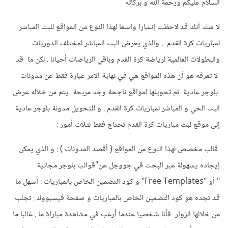
السلام عليكم ورحمة الله و بركاته
لا شك أنك قد لاحظت إنشارا واسعا لهذا النوع من المواقع للبث المباشر
لمباريات كرة القدم . والذي يعرض البث المباشر لمختلف الدوريات
والبطولات العالمية لرياضة كرة القدم وباقي الرياضات أحيانا . لكن ما قد
لا تعرفه هو أن هذه المواقع هي في نهاية الأمر عبارة فقط عن مدونات
بلوجر عادية تم تحويلها لمواقع ناجحة وجد مربحة يتم من خلاله عرض
البث الحي و المباشر لمباريات كرة القدم . و للتحويل مدونة بلوجر عادية
إلى موقع لبث مباريات كرة القدم تحتاج فقط لتلات أمور :
قالب مخصص لهذا النوع من المواقع ( أقصد المدونات ) : و الذي يمكن
إيجاده يسهولة عبر البحت في جووجل عن"قوالب بلوجر مجانية
" أو "Free Templates" و كود التضمين الخاص بالمباريات : أسهل ما
قد تجده هو كود التضمين الخاص بالمباريات و صفحة فيسبووك : تجلب
من خلالها الزوار فأنا شخصيا عندما أرغب في مشاهدة مباراة ما . غالبا ما