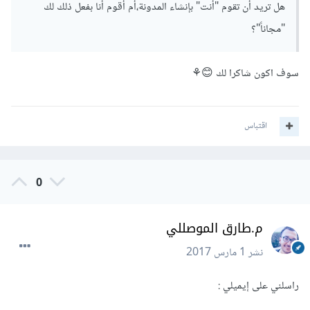
هل تريد أن تقوم "أنت" بإنشاء المدونة،أم أقوم أنا بفعل ذلك لك
"مجاناً"؟
سوف اكون شاكرا لك 😊⚘
اقتباس
0
م.طارق الموصللي
نشر
1 مارس 2017
راسلني على إيميلي :