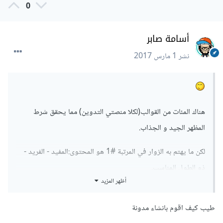
0
أسامة صابر
نشر
1 مارس 2017
هناك المئات من القوالب(لكلا منصتي التدوين) مما يحقق شرط
المظهر الجيد و الجذاب.
لكن ما يهتم به الزوار في المرتبة #1 هو المحتوى:المفيد - الفريد -
ذو الطول المناسب.
أظهر المزيد
كما أن قلّة الإعلانات نسبة إلى المحتوى عامل مهم جداً للزوار.
و هذا هو سرّ الربح الذي يحققه أصحاب المحتوى الأجنبي ( من
طيب كيف اقوم بانشاء مدونة