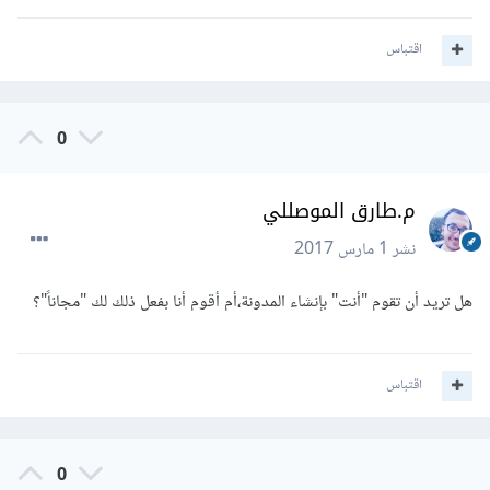
الغربيين):فهم رغم قلة الإعلانات في الصفحة.إلا أنهم يحققون
أضعاف مضاعفة مما يحققه من "يخنق"صفحته بوسائل
اقتباس
الربح:adsense - Affiliate........
0
م.طارق الموصللي
نشر
1 مارس 2017
هل تريد أن تقوم "أنت" بإنشاء المدونة،أم أقوم أنا بفعل ذلك لك "مجاناً"؟
اقتباس
0