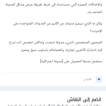
والإضافات المميزه التي ستساعدك في ضبط طريقة عرض وشكل المدونة
الخاصه بك.
ولكن ما اللذي سيميز مدونك عن الكثير من المدونات المتواجده على
الإنترنت؟
المحتوى المتخصص، انشيء مدونة تتحدث وتناقش تخصص انت تبدع
فيه، لتشارك الآخرين تجاربك واهتماماتك بأسلوب شيق ومميز.
ستضمن عندها الحصول على [مدونة احترافية]
اقتباس
انضم إلى النقاش
يمكنك أن تنشر الآن وتسجل لاحقًا. إذا كان لديك حساب،
فسجل الدخول