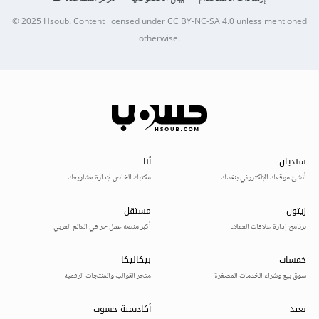
© 2025
Hsoub
.
Content licensed under
CC BY-NC-SA 4.0
unless mentioned
otherwise.