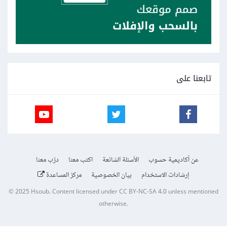
تابعنا على
عن أكاديمية حسوب
الأسئلة الشائعة
اكتب معنا
درّب معنا
إرشادات الاستخدام
بيان الخصوصية
مركز المساعدة
© 2025
Hsoub
.
Content licensed under
CC BY-NC-SA 4.0
unless mentioned
otherwise.