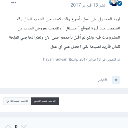
نشر
13 فبراير 2017
اريد الحصول على عمل بأسرع وقت لاحتياجي الشديد للمال وقد
انضممت منذ فترة لموقع " مستقل " وتقدمت بعروض للعديد من
المشروعات فيه ولكن لم اُقبل بأحدهم حتى الان ونظراُ لحاجتي المُلِحة
للمال فأريد نصيحة لكي احصل علي اي عمل
تم التعديل في
13 فبراير 2017
بواسطة hayah radwan
اقتباس
الترتيب حسب التقييم
الترتيب حسب التاريخ
0