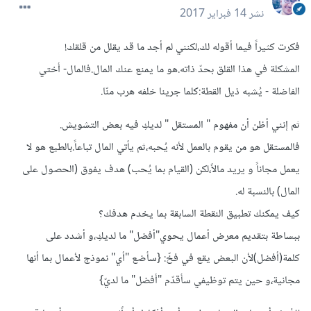
نشر
14 فبراير 2017
فكرت كثيراً فيما أقوله لك،لكنني لم أجد ما قد يقلل من قلقك!
المشكلة في هذا القلق بحدّ ذاته.هو ما يمنع عنك المال.فالمال- أختي
الفاضلة - يُشبه ذيل القطة:كلما جرينا خلفه هرب منّا.
ثم إنني أظن أن مفهوم " المستقل " لديكِ فيه بعض التشويش.
فالمستقل هو من يقوم بالعمل لأنه يُحبه،ثم يأتي المال تباعاً.بالطبع هو لا
يعمل مجاناً و يريد مالاً،لكن (القيام بما يُحب) هدف يفوق (الحصول على
المال) بالنسبة له.
كيف يمكنك تطبيق النقطة السابقة بما يخدم هدفك؟
ببساطة بتقديم معرض أعمال يحوي"أفضل" ما لديكِ،و أشدد على
كلمة(أفضل)لأن البعض يقع في فخّ: {سأضع "أي" نموذج لأعمال بما أنها
مجانية،و حين يتم توظيفي سأقدّم "أفضل" ما لديّ}