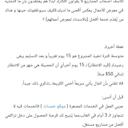
للأسف أصحاب المشاريع لا يقرأون أفكارك أبداً! هم يعتقدون بأن ما قدمتيه
في معرض الأعمال يعكس أقصى ما لديكِ.فكيف سيوظفونك حينها و هناك
من يُقدّم خدمة أفضل (بالاستناد لمعرض أعمالهم) ؟
نقطة أخيرة،
متوسط فترة تنفيذ المشروع هو 15 يوم تقريباً.و بعد التسليم يبقى
رصيدك (قيد الانتظار) لـ 15 يوم آخر،أي أن الحصيلة هي شهر من الانتظار
لتنالي 50$ مثلاً.
فلا تظني بأن المال يأتي سريعاً أختي الكريمة...تذكري ذلك جيداً.
قبل أن أنسى:
جربي العمل في الخدمات المصغرة (
موقع خمسات
) فالخدمات فيه لا
تتجاوز الـ 3 أيام في الغالب،مما يُتيح لك فرصة الحصول على دخل تراكمي
أفضل من مشاريع مستقل،