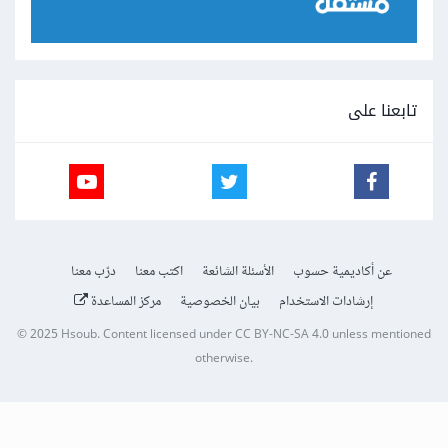
تابعنا على
عن أكاديمية حسوب
الأسئلة الشائعة
اكتب معنا
درّب معنا
إرشادات الاستخدام
بيان الخصوصية
مركز المساعدة
© 2025
Hsoub
.
Content licensed under
CC BY-NC-SA 4.0
unless mentioned
otherwise.