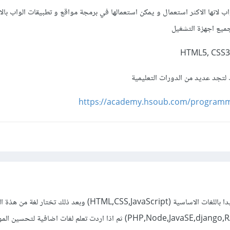
ب لانها الاكثر استعمال و يمكن استعمالها في برمجة مواقع و تطبيقات الواب بال
جميع اجهزة التشغيل
لتجد عديد من الدورات التعليمية
https://academy.hsoub.com/programm
اذا اردت تعلم برمجة الويب فابدا باللغات الاساسية (HTML,CSS,JavaScript) وبعد ذلك تخ
لغة لها مميزاتها وعيوبها (PHP,Node,JavaSE,django,RAILS) ثم اذا اردت تعلم لغات اضافية لت