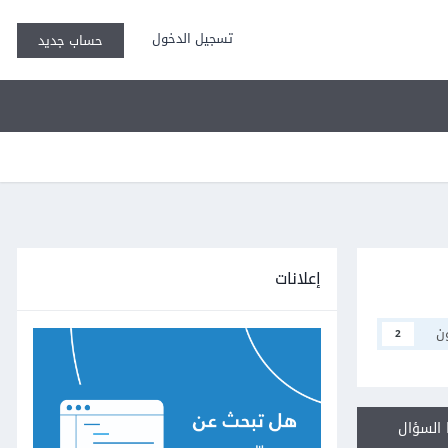
تسجيل الدخول
حساب جديد
إعلانات
ن
2
السؤال