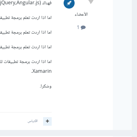
فهناك (BootStrap,jQuery,Angular.js) .
الأعضاء
اما اذا اردت تعلم برمجة تطبيقات للاندرويد عليك بتع
1
اما اذا اردت تعلم برمجة تطبيقات iOS فتختار (Swift او Objective C) ث
اما اذا اردت تعلم برمجة تطبيقات Windows Phone فتعلم لغة #C ثم s Phone
Xamarin.
وشكرا.
اقتباس