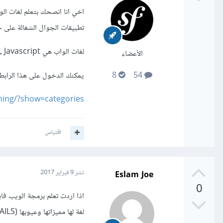
اخي انا انصحك بتعلم لغات الوا
تطبيقات الجوال الشغالة على 
لغات الواب هي HTML5, CSS3, Javascript
الأعضاء
يمكنك الدخول على هذا الرابط 
8
54
ing/?show=categories
اقتباس
Eslam Joe
نشر
9 فبراير 2017
0