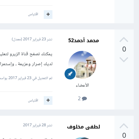
اقتباس
محمد أحمد52
نشر
23 فبراير 2017
(معدل)
0
يمكنك تصفح قناة الزيرو لتعليم
لديك إصرار وعزيمة ، وإستمراي
تم التعديل في
23 فبراير 2017
بواسط
الأعضاء
2
اقتباس
لطفى مخلوف
نشر
28 فبراير 2017
0