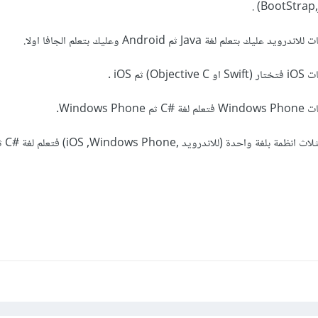
لم لغة Java ثم Android وعليك بتعلم الجافا اولا.
م iOS .
Window.
اما اذا اردت برمج