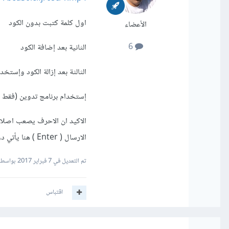
اول كلمة كتبت بدون الكود
الأعضاء
6
الثانية بعد إضافة الكود
الثالثة بعد إزالة الكود وإس
إستخدام برنامج تدوين (فقط 
الاكيد ان الاحرف يصعب اصلاحها
الارسال ( Enter ) هنا يأتي دور الكود او البرمجه بالملف المذكور
تم التعديل في
7 فبراير 2017
بواسطة led Ali
اقتباس