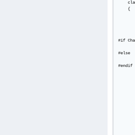
    cla
    {

       
       
       
       
#if Cha
       
#else

       
#endif

       
       
       
       
       
       
       
       
       