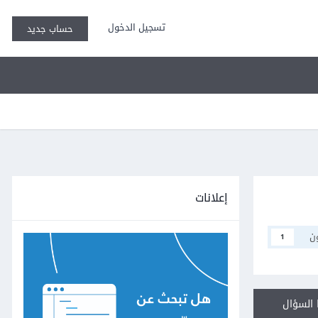
تسجيل الدخول
حساب جديد
إعلانات
ن
1
السؤال