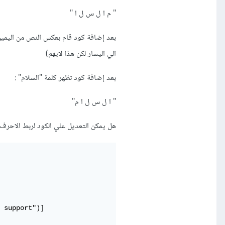
" م ا ل س ل ا "
بعد إضافة كود قام بعكس النص من اليمين
الي اليسار لكن هذا لايهم)
بعد إضافة كود تظهر كلمة "السلام" :
" ا ل س ل ا م"
هل يمكن التعديل علي الكود لربط الاحرف ا
 support")]
