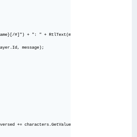
ame}[/#]") + ": " + RtlText(message);

ayer.Id, message);

versed += characters.GetValue(i);
