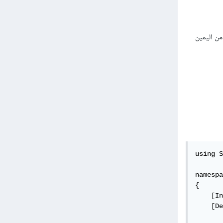
ن اليمين
using S
namespa
{

    [In
    [De