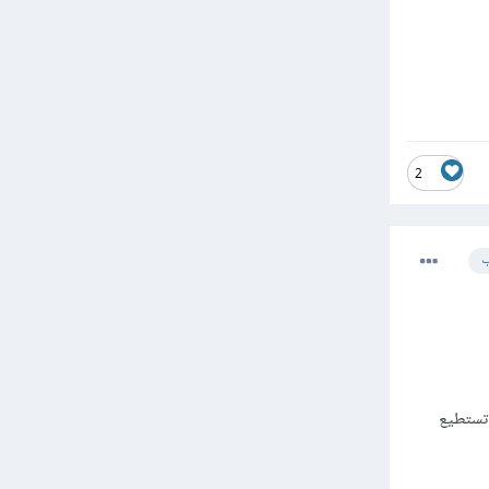
2
ب
 تستطيع