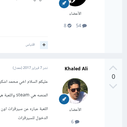
الأعضاء
8
54
اقتباس
Khaled Ali
نشر
7 فبراير 2017
(معدل)
0
عليكم السلام اخي محمد اشكرك
المنصه هي steam واللعبة هي rust محرك Unity3D
اللعبة عباره عن سيرفرات اون لا
الأعضاء
الدخول للسيرفرات
6