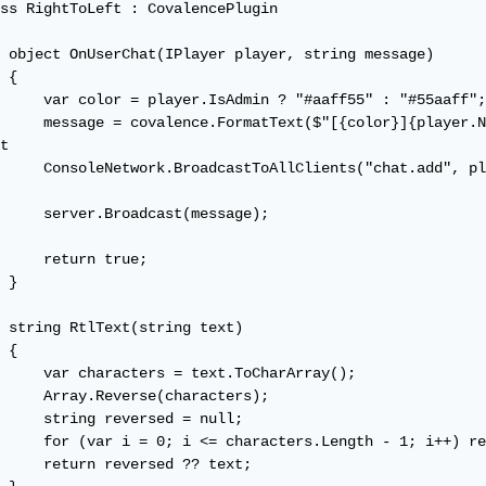
ss RightToLeft : CovalencePlugin

 object OnUserChat(IPlayer player, string message)

 {

     var color = player.IsAdmin ? "#aaff55" : "#55aaff";

     message = covalence.FormatText($"[{color}]{player.N
t

     ConsoleNetwork.BroadcastToAllClients("chat.add", pl
     server.Broadcast(message);

     return true;

 }

 string RtlText(string text)

 {

     var characters = text.ToCharArray();

     Array.Reverse(characters);

     string reversed = null;

     for (var i = 0; i <= characters.Length - 1; i++) re
     return reversed ?? text;
