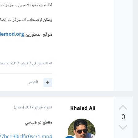
لذلك وضعو للاعبين سيرفرات معدلة ( modded ) تقوم بتشغيلها عن طريق جهاز الكمبيوتر
يمكن لإصحاب السيرفرات إضافة Plugins كملف CS File برمجة كـ , javascrip , #c
موقع المطورين
demod.org/
تم التعديل في
7 فبراير 2017
بواسطة led Ali
اقتباس
Khaled Ali
نشر
7 فبراير 2017
(معدل)
0
مقطع توضيحي
/7bcd30iclfjr0sc/1.mp4