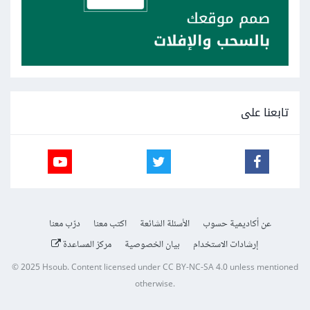
تابعنا على
عن أكاديمية حسوب
الأسئلة الشائعة
اكتب معنا
درّب معنا
إرشادات الاستخدام
بيان الخصوصية
مركز المساعدة
© 2025
Hsoub
.
Content licensed under
CC BY-NC-SA 4.0
unless mentioned
otherwise.