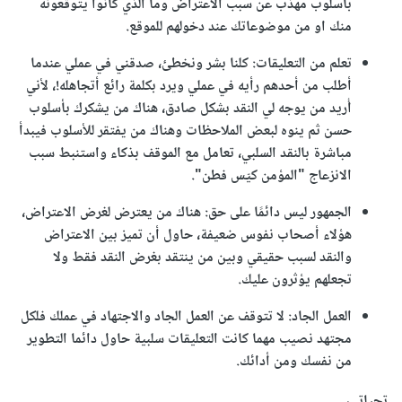
بأسلوب مهذب عن سبب الاعتراض وما الذي كانوا يتوقعونه
منك او من موضوعاتك عند دخولهم للموقع.
تعلم من التعليقات: كلنا بشر ونخطئ، صدقني في عملي عندما
أطلب من أحدهم رأيه في عملي ويرد بكلمة رائع أتجاهله!، لأني
أُريد من يوجه لي النقد بشكل صادق، هناك من يشكرك بأسلوب
حسن ثم ينوه لبعض الملاحظات وهناك من يفتقر للأسلوب فيبدأ
مباشرة بالنقد السلبي، تعامل مع الموقف بذكاء واستنبط سبب
الانزعاج "المؤمن كيّس فطن".
الجمهور ليس دائمًا على حق: هناك من يعترض لغرض الاعتراض،
هؤلاء أصحاب نفوس ضعيفة، حاول أن تميز بين الاعتراض
والنقد لسبب حقيقي وبين من ينتقد بغرض النقد فقط ولا
تجعلهم يؤثرون عليك.
العمل الجاد: لا تتوقف عن العمل الجاد والاجتهاد في عملك فلكل
مجتهد نصيب مهما كانت التعليقات سلبية حاول دائما التطوير
من نفسك ومن أدائك.
تحياتي،