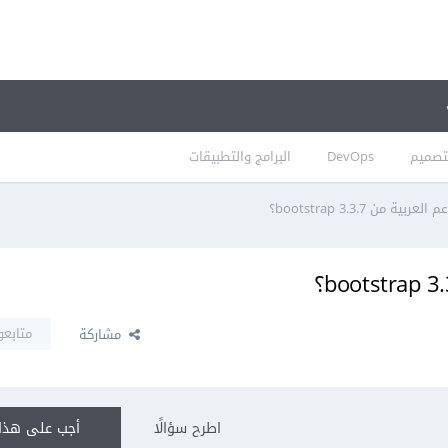
تصميم
DevOps
البرامج والتطبيقات
 من 3.3.7 bootstrap؟
متابعو
مشاركة
اطرح سؤالًا
أجب على هذا 