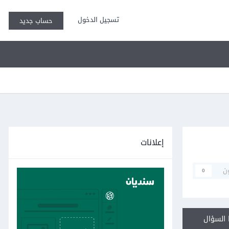
تسجيل الدخول
حساب جديد
إعلانات
ن
0
السؤال