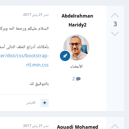
Abdelrahman
نشر
21 يناير 2017
3
Haridy2
السلام عليكم ورحمة الله وبركا
بأمكانك أدراج الملف التالى أسفل
er/dist/css/bootstrap-
rtl.min.css
الأعضاء
2
بالتوفيق لك
اقتباس
Aouadi Mohamed
نشر
21 يناير 2017