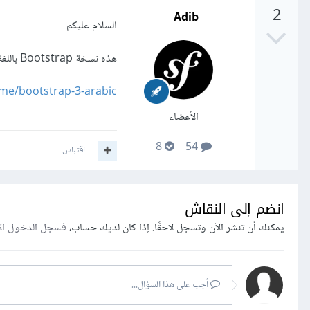
2
Adib
السلام عليكم
هذه نسخة Bootstrap باللغة العربية و بنظام RTL من اليمين الى اليسار
xme/bootstrap-3-arabic
الأعضاء
8
54
اقتباس
انضم إلى النقاش
يمكنك أن تنشر الآن وتسجل لاحقًا. إذا كان لديك حساب،
فسجل الدخول ال
أجب على هذا السؤال...