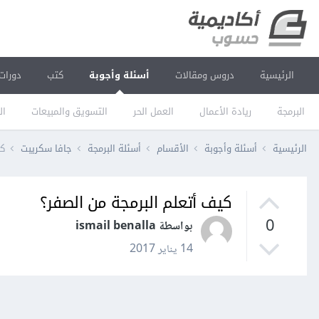
الرئيسية
دروس ومقالات
أسئلة وأجوبة
كتب
دورات
البرمجة
ريادة الأعمال
العمل الحر
التسويق والمبيعات
ال
الرئيسية
أسئلة وأجوبة
الأقسام
أسئلة البرمجة
جافا سكريبت
كي
كيف أتعلم البرمجة من الصفر؟
0
بواسطة ismail benalla
14 يناير 2017