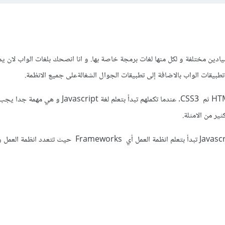
ادين مختلفة و لكل منها لغات برمجة خاصة بها. و انا انصحك بلغات الواب لان ي
طبيقات الواب بالاضافة إلى تطبيقات الجوال الشغالةعلى جميع الانظمة.
يمكنك ان تبدأ بتعلم لغة HTML5 ثم CSS3. عندما تكملهم تبدأ بتعلم لغة ascript
ير من الامثلة.
عندما تتمكن تماما من لغة Javascript تبدأ بتعلم انظمة العمل أي Frameworks 