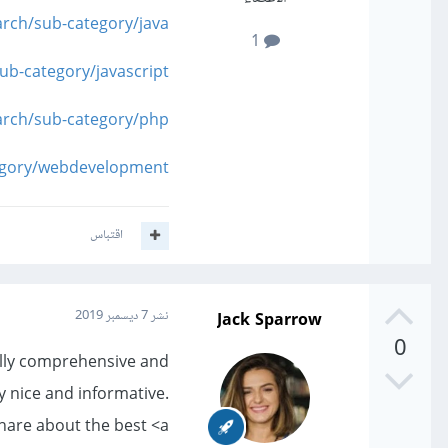
arch/sub-category/java
1
ub-category/javascript
arch/sub-category/php
tegory/webdevelopment
اقتباس
Jack Sparrow
نشر
7 ديسمبر 2019
0
ally comprehensive and
y nice and informative.
hare about the best <a