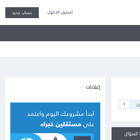
تسجيل الدخول
حساب جديد
إعلانات
ن
1
السؤال