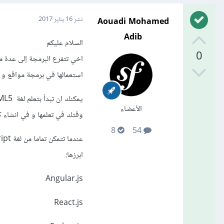
Aouadi Mohamed
نشر
16 يناير 2017
Adib
السلام عليكم
0
اخي تتفرع البرمجة إلى عدة مي
استعمالها في برمجة مواقع و ت
الأعضاء
وقتك في تعلمها و في انشاء كث
8
54
ابرزها:
Angular.js
React.js