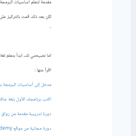
مقدمة لتعلم أساسيات البرمجة و
..
اما نصيحتي لك، ابدأ بتعلم لغة Java (وهي لغة برمجة استخدامها واسع جداً )، منها ستتعلم مبادئ وأساليب البرم
اقرأ عنها :
مدخل إلى أساسيات البرمجة بلغة Java: ما هي الب
اكتب برنامجك الأول بلغة جافا
دورة تدريبية مقدمة من رواق
دورة مجانية من موقع Udemy