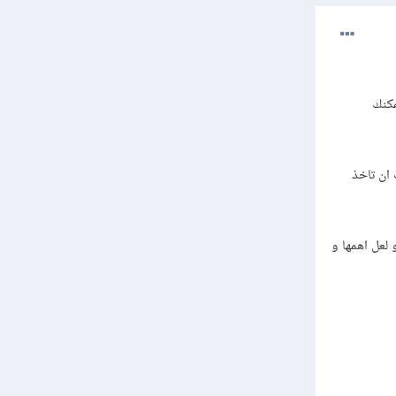
مكنك
Jav و هي مهمة جدا يجب ان تاخذ
حيث تتعدد انظمة العمل و لعل اهمها و