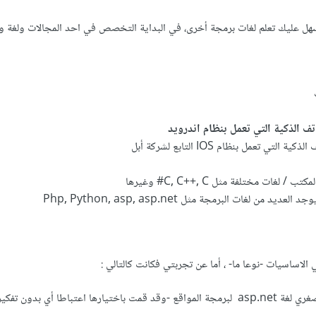
يسهل عليك تعلم لغات برمجة أخرى، في البداية التخصص في احد المجالات ولغة و
ف الذكية التي تعمل بنظام اندرويد
تي تعمل بنظام IOS التابع لشركة أبل
غات مختلفة مثل C, C++, C# وغيرها
 من لغات البرمجة مثل Php, Python, asp, asp.net
 الاساسيات -نوعا ما- ، أما عن تجربتي فكانت كالتالي :
بدايتي مع البرمجة كانت في صغري لغة asp.net لبرمجة المواقع -وقد قمت باختيارها اعتباطا أي بدون