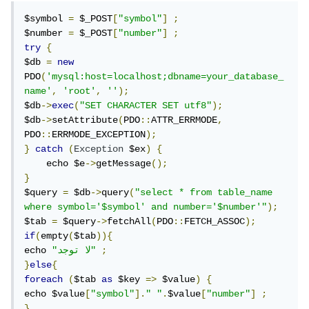
$symbol 
=
 $_POST
[
"symbol"
]
;
$number 
=
 $_POST
[
"number"
]
;
try
{
$db 
=
new
PDO
(
'mysql:host=localhost;dbname=your_database_
name'
,
'root'
,
''
);
$db
->
exec
(
"SET CHARACTER SET utf8"
);
$db
->
setAttribute
(
PDO
::
ATTR_ERRMODE
,
PDO
::
ERRMODE_EXCEPTION
);
}
catch
(
Exception
 $ex
)
{
    echo $e
->
getMessage
();
}
$query 
=
 $db
->
query
(
"select * from table_name 
where symbol='$symbol' and number='$number'"
);
$tab 
=
 $query
->
fetchAll
(
PDO
::
FETCH_ASSOC
);
if
(
empty
(
$tab
)){
;
"لا توجد"
echo 
}
else
{
foreach
(
$tab 
as
 $key 
=>
 $value
)
{
echo $value
[
"symbol"
].
" "
.
$value
[
"number"
]
;
}