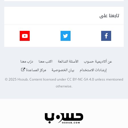
تابعنا على
عن أكاديمية حسوب
الأسئلة الشائعة
اكتب معنا
درّب معنا
إرشادات الاستخدام
بيان الخصوصية
مركز المساعدة
© 2025
Hsoub
.
Content licensed under
CC BY-NC-SA 4.0
unless mentioned
otherwise.