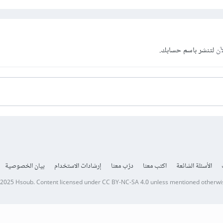
آن
لتنشر باسم حسابك.
الأسئلة الشائعة
اكتب معنا
درّب معنا
إرشادات الاستخدام
بيان الخصوصية
 2025
Hsoub
.
Content licensed under
CC BY-NC-SA 4.0
unless mentioned otherwi