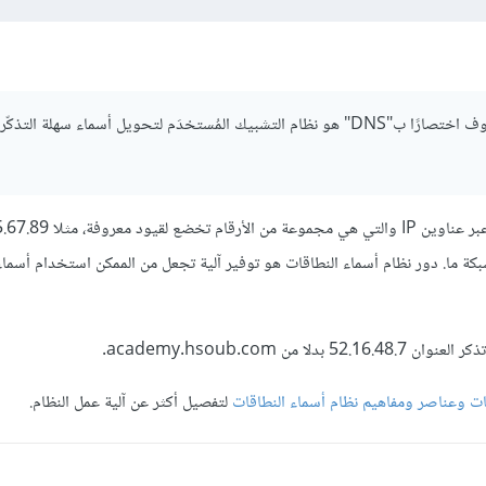
نظام أسماء النطاقات المعروف اختصارًا ب"DNS" هو نظام التشبيك المُستخدَم لتحويل أسماء سهلة التذك
يجري التخاطب بين الشبكات عبر عناوين IP والتي هي مجم
على شبكة ما. دور نظام أسماء النطاقات هو توفير آلية تجعل من الممكن استخدام أسم
حات وعناصر ومفاهيم نظام أسماء النطاقات
لتفصيل أكثر عن آلية عمل النظام.