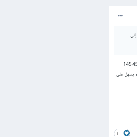
ّر إلى
وعة من الأرقام تخضع لقيود معروفة، مثلا 145.45.67.89
اء يسهل على
1