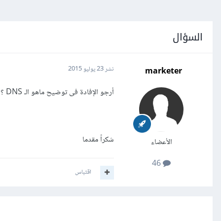
السؤال
marketer
نشر
23 يوليو 2015
أرجو الإفادة فى توضيح ماهو الـ DNS ؟ ومتى تم العمل به؟ وماهى كيفية عمله؟
شكراً مقدما
الأعضاء
46
اقتباس