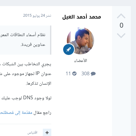
محمد أحمد العيل
نشر
24 يوليو 2015
0
عناوين فريدة.
الأعضاء
عنوان IP لجهاز موجود 
11
308
الإنسان تذكرها.
لولا وجود DNS لوجب عليك تذكر العنوان 52.16.48.7 بدلا من academy.hsoub.com.
راجع مقال
مقدّمة إلى مُصطَل
اقتباس