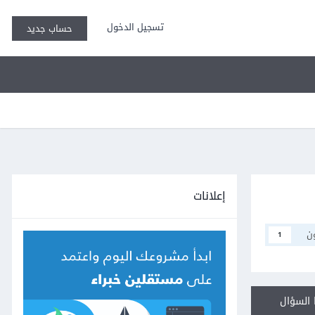
تسجيل الدخول
حساب جديد
إعلانات
ن
1
السؤال