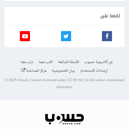
تابعنا على
عن أكاديمية حسوب
الأسئلة الشائعة
اكتب معنا
درّب معنا
إرشادات الاستخدام
بيان الخصوصية
مركز المساعدة
© 2025
Hsoub
.
Content licensed under
CC BY-NC-SA 4.0
unless mentioned
otherwise.