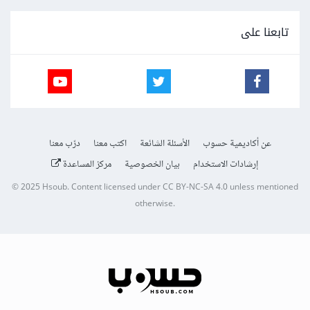
تابعنا على
عن أكاديمية حسوب
الأسئلة الشائعة
اكتب معنا
درّب معنا
إرشادات الاستخدام
بيان الخصوصية
مركز المساعدة
© 2025
Hsoub
.
Content licensed under
CC BY-NC-SA 4.0
unless mentioned
otherwise.