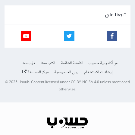
تابعنا على
عن أكاديمية حسوب
الأسئلة الشائعة
اكتب معنا
درّب معنا
إرشادات الاستخدام
بيان الخصوصية
مركز المساعدة
© 2025
Hsoub
.
Content licensed under
CC BY-NC-SA 4.0
unless mentioned
otherwise.