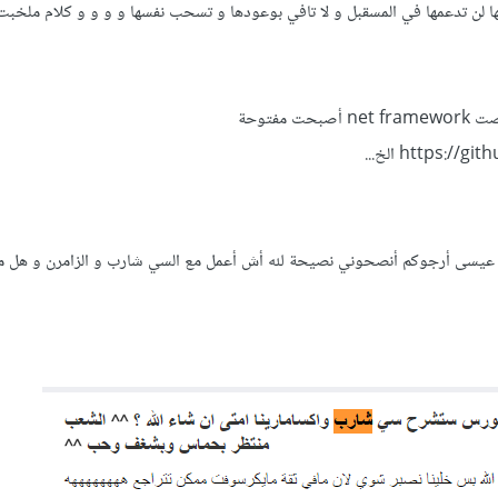
لن تدعمها في المسقبل و لا تافي بوعودها و تسحب نفسها و و و و كلام ملخبت
حابب اتأكد بعد ما أضافة الزامرن لها و منصت net framework أصبحت مفتوحة
عيسى أرجوكم أنصحوني نصيحة لله أش أعمل مع السي شارب و الزامرن و هل م