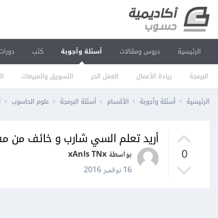
الرئيسية
دروس ومقالات
أسئلة وأجوبة
كتب
دورات
البرمجة
ريادة الأعمال
العمل الحر
التسويق والمبيعات
ال
الرئيسية
أسئلة وأجوبة
الأقسام
أسئلة البرمجة
علوم الحاسوب
أ
أريد تعلم السي شارب و خائف من م
0
بواسطة xAnIs TNx
16 نوفمبر 2016