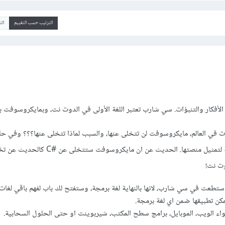
الترتيب حسب التقييم
ال
لأفكار والتنبؤات. سي شارب تعتبر اللغة الأولى في الدوت نت، وبمايكروسوفت ب
ات في العالم، مايكروسوفت لن تتخلى عنها، والسبب لماذا تتخلى عنها؟؟؟ وفي ح
عنها، ستكون بحاجة لغة برمجة لتمثيل منصتها. الحديث عن ان ما
وت نت!
تطعت في سي شارب، لانها بالنهاية لغة برمجة، وستفتح لك باب لفهم باقي لغات ا
مكن تطبيقها ضمن اي لغة برمجة.
واء الويب، الموبايل، برامج سطح المكتب، شيربوينت او حتى الحلول السحابية.