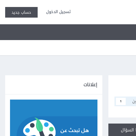
تسجيل الدخول
حساب جديد
إعلانات
ن
1
السؤال