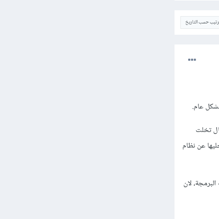
ترتيب حسب التاريخ
شكل عام.
ال تخلت
يكروسوفت ستتخلى عن #C كالحديث عن تخليها عن نظام
لبرمجة، لان