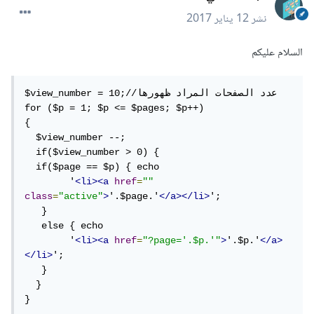
نشر
12 يناير 2017
السلام عليكم
$view_number = 10;//عدد الصفحات المراد ظهورها

for ($p = 1; $p <= $pages; $p++)

{

  $view_number --;

  if($view_number > 0) {                      

  if($page == $p) { echo 

        '
<li><a
href
=
""
class
=
"active"
>
'.$page.'
</a></li>
';

   }

   else { echo 

        '
<li><a
href
=
"?page='.$p.'"
>
'.$p.'
</a>
</li>
';

   }

  }

}