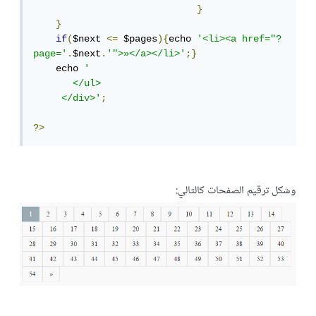
}
}
if
(
$next 
<=
 $pages
){
echo 
'<li><a href="?
page='
.
$next
.
'">»</a></li>'
;}
    echo 
'

       </ul>

     </div>'
;
?>
وشكل ترقيم الصفحات كالتالي: