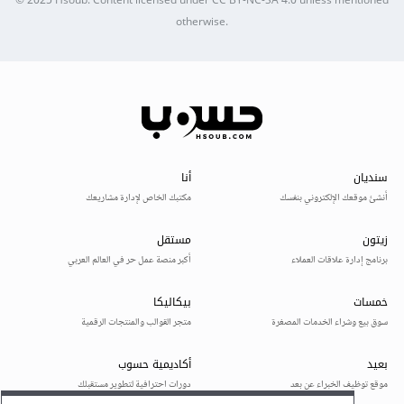
© 2025
Hsoub
.
Content licensed under
CC BY-NC-SA 4.0
unless mentioned
otherwise.