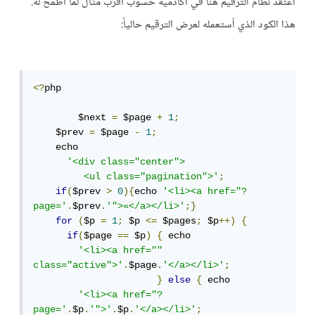
أعتقد نظام الترقيم هنا في أكادمية حسوب أقرب مثال لما أطمح له.
هذا الكود الذي أستعمله لعرض الترقيم حالياً:
<?
php

	$next 
=
 $page 
+
1
;
    $prev 
=
 $page 
-
1
;
    echo 

'<div class="center">

         <ul class="pagination">'
;
if
(
$prev 
>
0
){
echo 
'<li><a href="?
page='
.
$prev
.
'">«</a></li>'
;}
for
(
$p 
=
1
;
 $p 
<=
 $pages
;
 $p
++)
{
if
(
$page 
==
 $p
)
{
 echo 

'<li><a href="" 
class="active">'
.
$page
.
'</a></li>'
;
}
else
{
 echo 

'<li><a href="?
page='
.
$p
.
'">'
.
$p
.
'</a></li>'
;