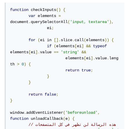
function
 checkInputs
()
{
var
 elements 
=
document
.
querySelectorAll
(
'input, textarea'
),
		ei
;
for
(
ei in 
[].
slice
.
call
(
elements
))
{
if
(
elements
[
ei
]
&&
typeof
elements
[
ei
].
value 
==
'string'
&&
			elements
[
ei
].
value
.
leng
th 
>
0
)
{
return
true
;
}
}
return
false
;
}
window
.
addEventListener
(
'beforeunload'
,
function
 unloadCallback
(
e
)
{
// هذه الرسالة لن تظهر في كل المتصفحات