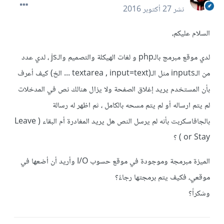
نشر
27 أكتوبر 2016
السلام عليكم،
لدي موقع مبرمج بالـphp و لغات الهيكلة والتصميم والـjs ، لدي عدد
من الـinputs مثل الـ(textarea , input=text ... الخ) كيف أعرف
بأن المستخدم يريد إغلاق الصفحة ولا يزال هنالك نص في المدخلات
لم يتم ارساله أو لم يتم مسحه بالكامل ، ثم اظهر له رسالة
بالجافاسكربت بأنه لم يرسل النص هل يريد المغادرة أم البقاء ( Leave
or Stay ) ؟
الميزة مبرمجة وموجودة في موقع حسوب I/O وأريد أن أضعها في
موقعي، فكيف يتم برمجتها رجاءً؟
وشكراً؟