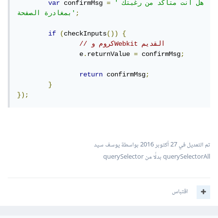
'هل أنت متأكد من رغبتك 
=
 confirmMsg 
var
;
بمغادرة الصفحة'
if
(
checkInputs
())
{
// كروم وWebkit القديم
		e
.
returnValue 
=
 confirmMsg
;
return
 confirmMsg
;
}
});
تم التعديل في
27 أكتوبر 2016
بواسطة يوسف سيد
querySelectorAll بدلًا من querySelector
اقتباس