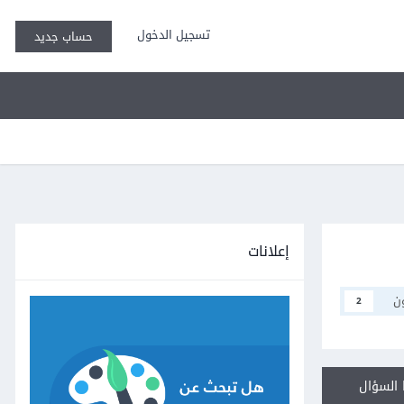
تسجيل الدخول
حساب جديد
إعلانات
ن
2
السؤال