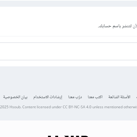
آن
لتنشر باسم حسابك.
الأسئلة الشائعة
اكتب معنا
درّب معنا
إرشادات الاستخدام
بيان الخصوصية
 2025
Hsoub
.
Content licensed under
CC BY-NC-SA 4.0
unless mentioned otherwi