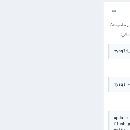
الجذر في خادومك/
mysqld_
mysql -
update 
flush p