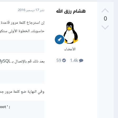
هشام رزق الله
نشر
17 ديسمبر 2016
0
حاسوبك، الخطوة الأولى ستكون إيقاف mysql ثم إعادة تشغيله من دون الجداول التي ت
الأعضاء
59
1.4k
بعد ذلك قم بالإتصال بـ MySQL دون كلمة مرور كالتالي:
وفي النهاية ضع كلمة مرور جد
oot';
