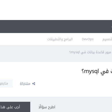
تصميم
DevOps
البرامج والتطبيقات
ر قاعدة بيانات في mysql؟
mysq؟
متابعو
مشاركة
اطرح سؤالًا
أجب على هذا 