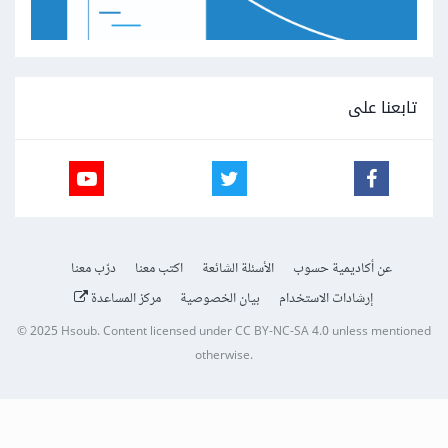
تابعنا على
عن أكاديمية حسوب
الأسئلة الشائعة
اكتب معنا
درّب معنا
إرشادات الاستخدام
بيان الخصوصية
مركز المساعدة
© 2025
Hsoub
.
Content licensed under
CC BY-NC-SA 4.0
unless mentioned
otherwise.