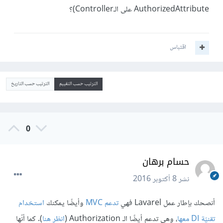
AuthorizedAttribute على الـController)؟
اقتباس
الترتيب حسب التقييم
الترتيب حسب التاريخ
0
حسام برهان
نشر
8 أكتوبر 2016
أنصحك بإطار عمل Lavarel فهي
تدعم MVC
وأيضًا يمكنك
استخدام
تقنيّة DI معها
، وهي تدعم أيضًا الـ Authorization (
انظر هنا
). كما أنّها