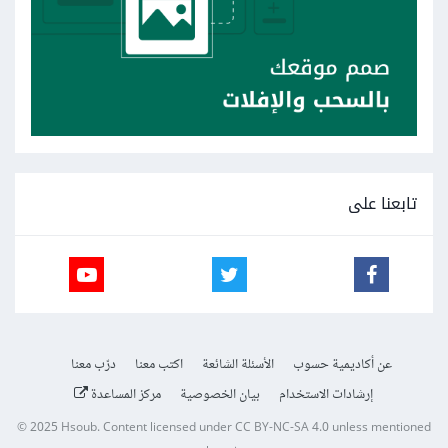
تابعنا على
عن أكاديمية حسوب
الأسئلة الشائعة
اكتب معنا
درّب معنا
إرشادات الاستخدام
بيان الخصوصية
مركز المساعدة
© 2025
Hsoub
.
Content licensed under
CC BY-NC-SA 4.0
unless mentioned