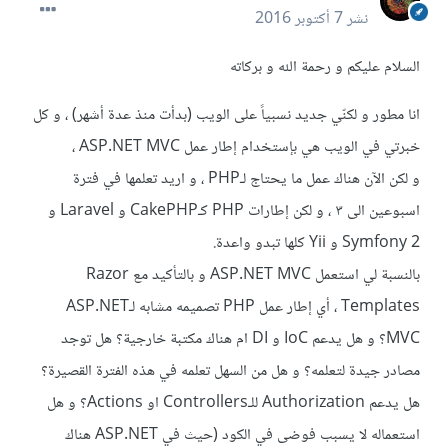
نشر
7 أكتوبر 2016
السلام عليكم و رحمة الله و بركاته
انا مطور و لكنّي جديد نسبياً على الويب (بدأت منذ عدة أشهر) ، و كل
خبرتي في الويب هي بإستخدام إطار عمل ASP.NET MVC ،
و لكن الآن هناك عمل ما يحتاج لـPHP ، و اريد تعلمها في فترة
اسبوعين الى ٣ ، و لكن إطارات PHP كـCakePHP و Laravel و
Symfony 2 و Yii كلها تبدو واعدة.
بالنسبة لي استعمل ASP.NET MVC و بالتأكيد مع Razor
Templates ، أي إطار عمل PHP تصميمه مشابه لـASP.NET
MVC؟ و هل يدعم IoC و DI ام هناك مكتبة خارجية؟ هل توجد
مصادر جيدة لتعلمه؟ و هل من السهل تعلمه في هذه الفترة القصيرة؟
هل يدعم Authorization للـControllers او Actions؟ و هل
استعماله لا يسبب فوضى في الكود (حيث في ASP.NET هناك