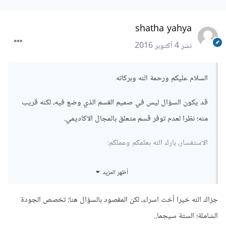
shatha yahya
نشر
4 أكتوبر 2016
السلام عليكم ورحمة الله وبركاته
قد يكون السؤال ليس في صميم القسم الذي وضع فيه، لكنه قريب
منه؛ نظرا لعدم توفر قسم متعلق بالمجال الاكاديمي.
الاستفسار، بارك الله بعلمكم وعملكم:
ما الخطوات التي لابد من توفرها لتطبيق سيجما ستة في العمل
أظهر المزيد
الاداري الأكاديمي؟ ، بشكل آخر؛ متى نقول أن هذه الادارة تطبق
الستة سيجما؟ (بشكل مبسط، ليفهمها غير المتخصص)
جزاك الله خيرا أخت اسراء، لكن المقصود بالسؤال هنا: تخصص الجودة
الشاملة؛ الستة سيجما..
شاكرين ومقدرين تجاوبكم، والله الموفق,,