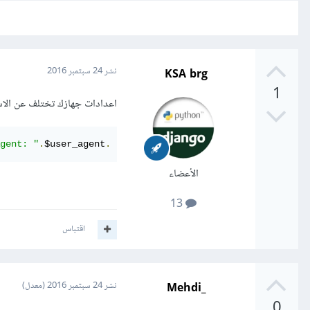
KSA brg
نشر
24 سبتمبر 2016
1
اعدادات جهازك تختلف عن الاس
gent: "
.
$user_agent
.
"| METHOD: "
.
$rqst_method
.
"| REF: 
الأعضاء
13
اقتباس
_Mehdi
نشر
24 سبتمبر 2016
(معدل)
0