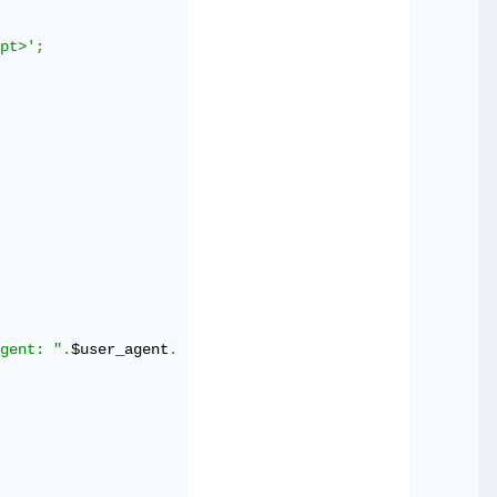
pt>'
;
gent: "
.
$user_agent
.
"| REF: "
.
$referer
.
"| DATE{ : }"
.
 $