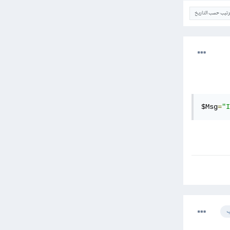
ترتيب حسب التاريخ
$Msg
=
"I
ب