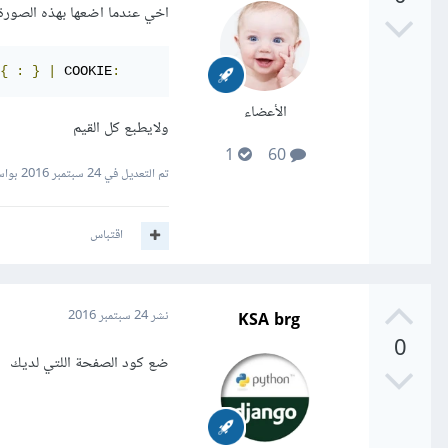
اخي عندما اضعها بهذه الصورة ي
{
:
}
|
 COOKIE
:
الأعضاء
ولايطبع كل القيم
1
60
تم التعديل في
24 سبتمبر 2016
بواسطة
اقتباس
KSA brg
نشر
24 سبتمبر 2016
0
ضع كود الصفحة اللتي لديك