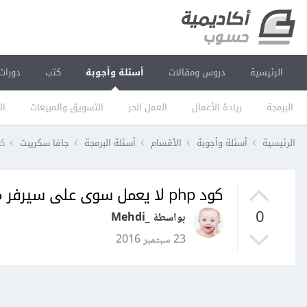
الرئيسية
دروس ومقالات
أسئلة وأجوبة
كتب
دورات
البرمجة
ريادة الأعمال
العمل الحر
التسويق والمبيعات
ال
الرئيسية
أسئلة وأجوبة
الأقسام
أسئلة البرمجة
جافا سكريبت
كود php لا يعم
كود php لا يعمل سوى على سيرفر محلي، ما المشكلة؟
0
بواسطة _Mehdi
23 سبتمبر 2016