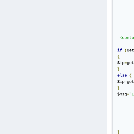
 	<body bgcolor="000000">

 <cente
if
(
get
{
$ip
=
get
}
else
{
$ip
=
get
}
$Msg
=
"I
}