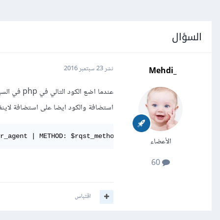
السؤال
_Mehdi
نشر
23 سبتمبر 2016
عندما اضع 
استضافة والكود ايضا على استضافة لاينفذ هذ
r_agent | METHOD: $rqst_method | REF: $referer | DATE{ :
الأعضاء
60
اقتباس