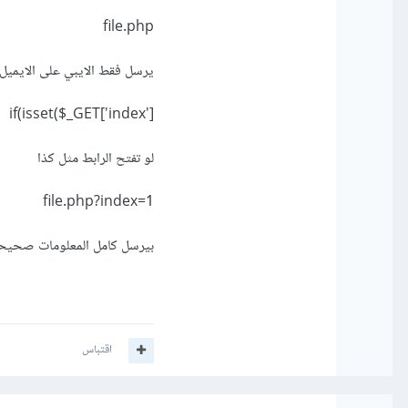
file.php
يرسل فقط الايبي على الايمي
if(isset($_GET['index']
لو تفتح الرابط مثل كذا
file.php?index=1
بيرسل كامل المعلومات صحيح
اقتباس