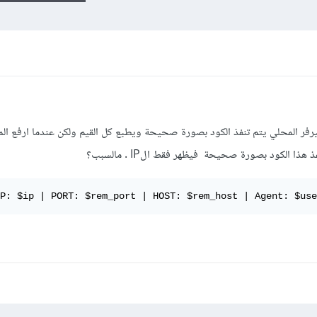
الكود التالي في php في السيرفر المحلي يتم تنفذ الكود بصورة صحيحة ويطبع كل القيم ولكن عندما ارفع
ا الكود بصورة صحيحة فيظهر فقط الIP . مالسبب؟
P: $ip | PORT: $rem_port | HOST: $rem_host | Agent: $use