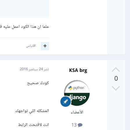
علما ان هذا الكود اعمل عليه
اقتباس
KSA brg
نشر
24 سبتمبر 2016
0
كودك صحيح
المشكله اللي تواجهك
الأعضاء
انت لافتحت الرابط
13