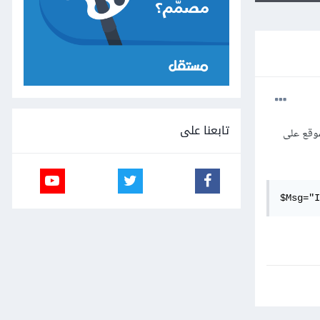
تابعنا على
 الموقع على
$Msg="I