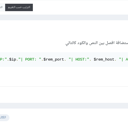
الترتيب حسب التقييم
ال
تضافة افصل بين النص والكود كالتالي
P:"
.
$ip
.
"| PORT: "
.
$rem_port
.
"| HOST:"
.
 $rem_host
.
"| A
الكات