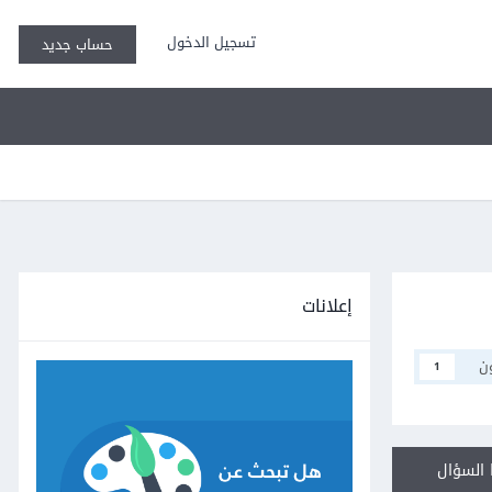
تسجيل الدخول
حساب جديد
إعلانات
ن
1
السؤال