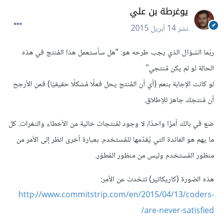
يوغرطة بن علي
نشر
14 أبريل 2015
ربّما السّؤال الذي يجب طرحه هو: “هل سأستعمل هذا المُنتج في هذه
الحالة لو لم يكن مُنتجي"
لو كانت الإجابة بنعم (أي أن المُنتج يحل فعلًا مُشكلًا حقيقيًا) فمن الأرجح
أن مُنتجك جاهز للإطلاق.
ضع في بالك أمرًا واحدًا، لا وجود لمُنتجات خالية من الأخطاء والثغرات. كل
ما يهم هو الفائدة التي يُقدّمها للمُستخدم. بعبارة أخرى انظر إلى الأمر من
منظور المُستخدم وليس من منظور المُطوّر.
هذه الصّورة (كاريكاتير) تتحّدث عن الأمر:
http://www.commitstrip.com/en/2015/04/13/coders-
are-never-satisfied/