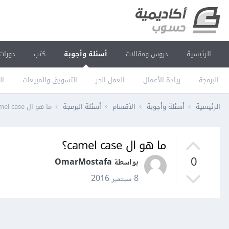
الرئيسية
دروس ومقالات
أسئلة وأجوبة
كتب
دورات
البرمجة
ريادة الأعمال
العمل الحر
التسويق والمبيعات
ال
الرئيسية
أسئلة وأجوبة
الأقسام
أسئلة البرمجة
ما هو ال camel case؟
ما هو ال camel case؟
0
بواسطة OmarMostafa
8 سبتمبر 2016