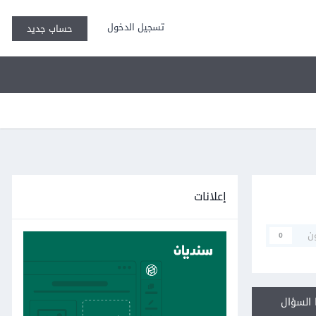
تسجيل الدخول
حساب جديد
إعلانات
ن
0
السؤال