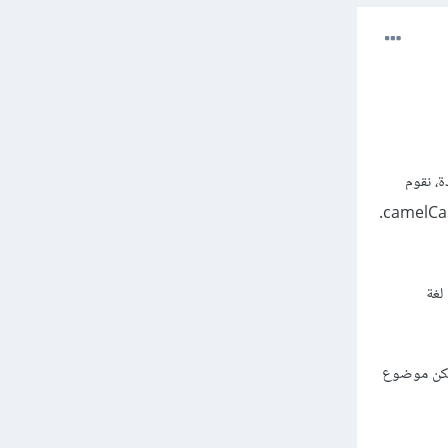
ة، نقوم
بكتابة الحرف الأول من الكلمة الثانية كحرف كبير، فيصبح لدينا ما يشبة التحدب في الوسط لذلك سميت ب camelCase.
لغة
 لكن موضوع