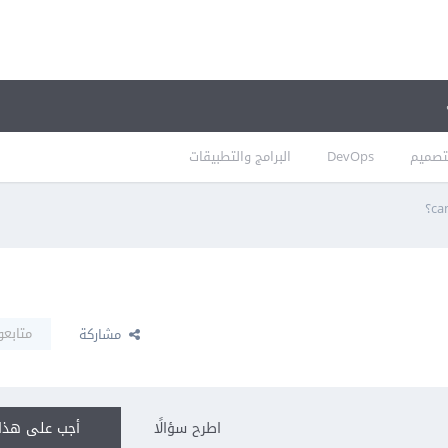
تصميم
DevOps
البرامج والتطبيقات
متابعو
مشاركة
اطرح سؤالًا
أجب على هذا 