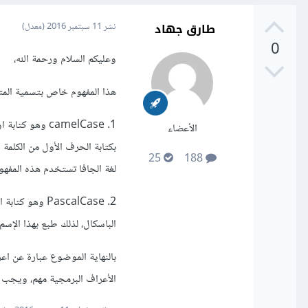
طارق جهاد
نشر
11 سبتمبر 2016
(معدل)
0
وعليكم السلام ورحمة الله،
هذا المفهوم خاص بتسمية المتغ
1. camelCase 
الأعضاء
25
188
لغة الجافا تستخدم هذه المفهو
2. PascalCase
الباسكال، لذلك طبع بهذا الإ
بالنهاية الموضوع عبارة عن اع
الأعراف البرمجية مهم، ويجب ف