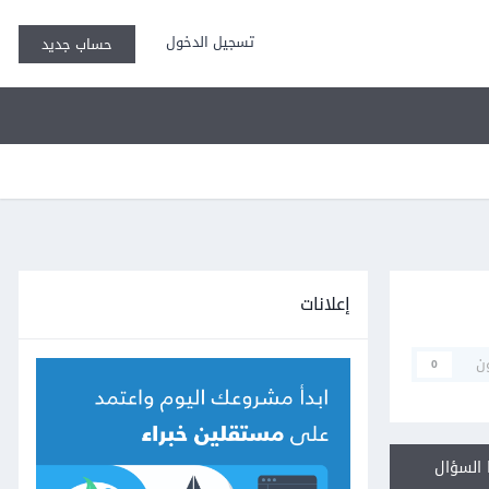
تسجيل الدخول
حساب جديد
إعلانات
ن
0
السؤال