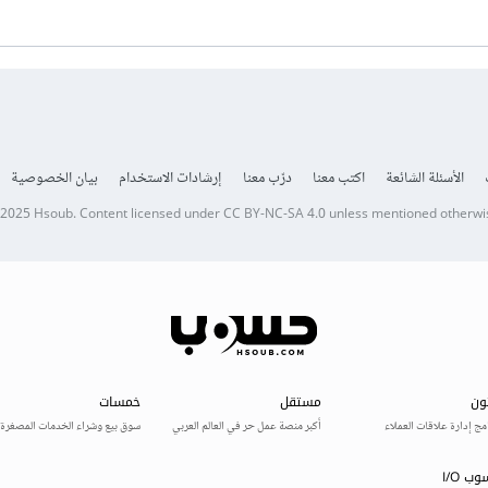
الأسئلة الشائعة
اكتب معنا
درّب معنا
إرشادات الاستخدام
بيان الخصوصية
 2025
Hsoub
.
Content licensed under
CC BY-NC-SA 4.0
unless mentioned otherwi