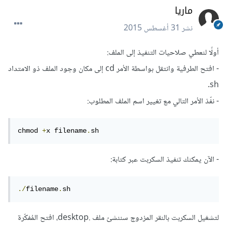
ماريا
نشر
31 أغسطس 2015
أولًا لنعطي صلاحيات التنفيذ إلى الملف:
- افتح الطرفية وانتقل بواسطة الأمر cd إلى مكان وجود الملف ذو الامتداد
sh.
- نفّذ الأمر التالي مع تغيير اسم الملف المطلوب:
chmod 
+
x filename
.
sh
- الآن يمكنك تنفيذ السكربت عبر كتابة:
./
filename
.
sh
لتشغيل السكربت بالنقر المزدوج سننشئ ملف .desktop، افتح المُفكّرة