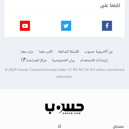
تابعنا على
عن أكاديمية حسوب
الأسئلة الشائعة
اكتب معنا
درّب معنا
إرشادات الاستخدام
بيان الخصوصية
مركز المساعدة
© 2025
Hsoub
.
Content licensed under
CC BY-NC-SA 4.0
unless mentioned
otherwise.