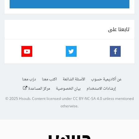
تابعنا على
عن أكاديمية حسوب
الأسئلة الشائعة
اكتب معنا
درّب معنا
إرشادات الاستخدام
بيان الخصوصية
مركز المساعدة
© 2025
Hsoub
.
Content licensed under
CC BY-NC-SA 4.0
unless mentioned
otherwise.