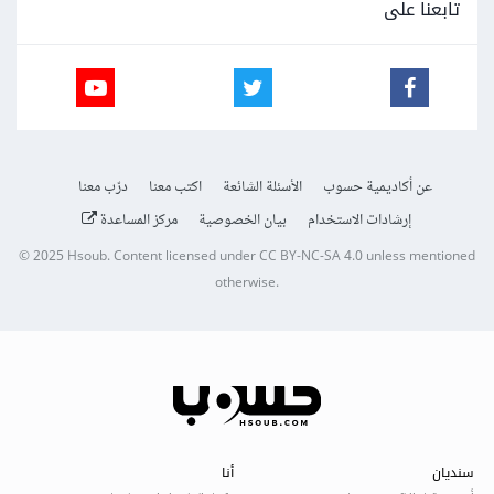
تابعنا على
عن أكاديمية حسوب
الأسئلة الشائعة
اكتب معنا
درّب معنا
إرشادات الاستخدام
بيان الخصوصية
مركز المساعدة
© 2025
Hsoub
.
Content licensed under
CC BY-NC-SA 4.0
unless mentioned
otherwise.