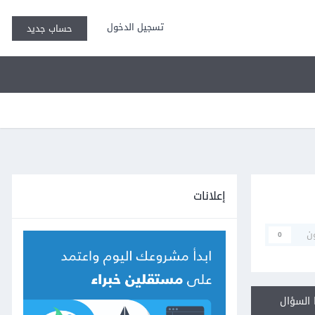
تسجيل الدخول
حساب جديد
إعلانات
ن
0
السؤال