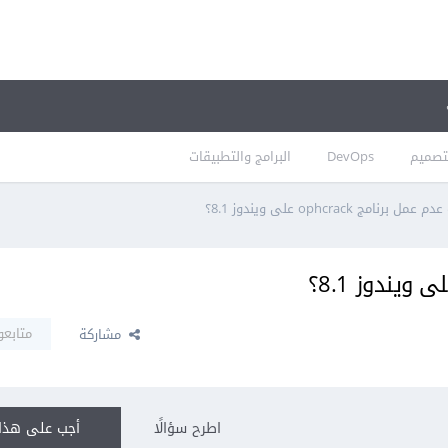
تصميم
DevOps
البرامج والتطبيقات
 برنامج ophcrack على ويندوز 8.1؟
متابعو
مشاركة
اطرح سؤالًا
أجب على هذا 