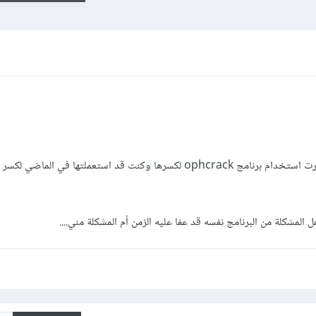
لقد نسيت كلمة سر نظام ويندوز 8.1 وقررت استخدام برنامج ophcrack لكسرها وكنت قد استعملتها في ا