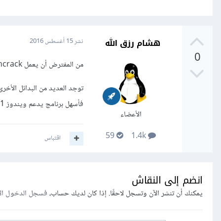
هشام رزق الله
نشر
15 أغسطس 2016
0
من المفترض أن يعمل ophcrack مع الإصدار 8.1 من ويندوز، لذلك تأكد من أنك تملك الإصدار الأخير للبرنامج.
فأسهل برنامج يدعم ويندوز 8.1 هو
الأعضاء
59
1.4k
اقتباس
انضم إلى النقاش
يمكنك أن تنشر الآن وتسجل لاحقًا. إذا كان لديك حساب،
فسجل الدخول ال