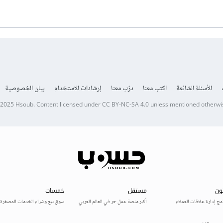
الأسئلة الشائعة
اكتب معنا
درّب معنا
إرشادات الاستخدام
بيان الخصوصية
 2025
Hsoub
.
Content licensed under
CC BY-NC-SA 4.0
unless mentioned otherwi