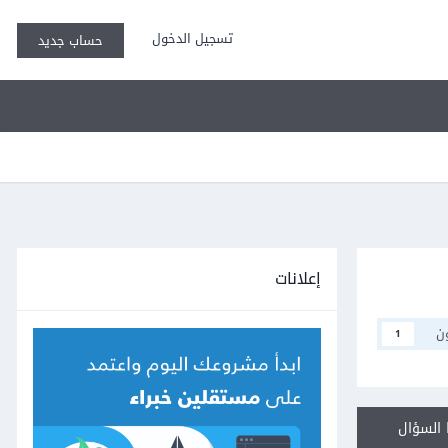
تسجيل الدخول
حساب جديد
إعلانات
ن
1
السؤال