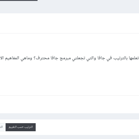
علمها بالترتيب في جافا والتي تجعلني مبرمج جافا محترف؟ وماهي المفاهيم الا
الترتيب حسب التقييم
ال