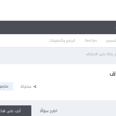
تصميم
DevOps
البرامج والتطبيقات
جافا حتى الاحتراف
اف
متابعو
مشاركة
اطرح سؤالًا
أجب على هذا 