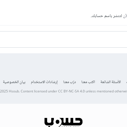
آن
لتنشر باسم حسابك.
الأسئلة الشائعة
اكتب معنا
درّب معنا
إرشادات الاستخدام
بيان الخصوصية
 2025
Hsoub
.
Content licensed under
CC BY-NC-SA 4.0
unless mentioned otherwi