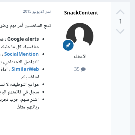
SnackContent
نشر
21 يوليو 2015
1
تتبّع المنافسين أمر مهم وض
lerts
منافسيك كل ما عليك ت
SocialMention
: ه
الأعضاء
التواصل الاجتماعي، ب
SimilarWeb
: أداة
35
لمنافسيك.
مواقع التوظيف: لا تس
سجل في قائمتهم البري
اشترِ منهم، جرب تجرب
زبائنهم مثلاً.