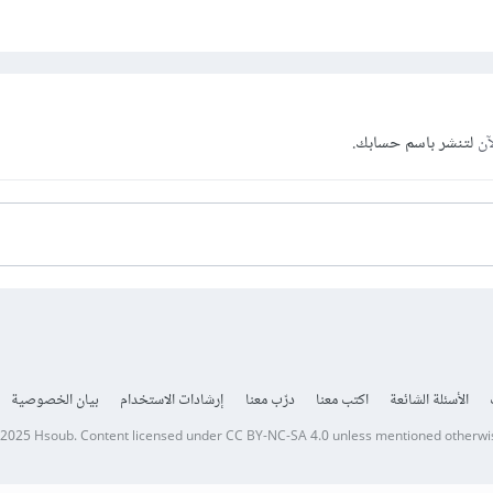
آن
لتنشر باسم حسابك.
الأسئلة الشائعة
اكتب معنا
درّب معنا
إرشادات الاستخدام
بيان الخصوصية
 2025
Hsoub
.
Content licensed under
CC BY-NC-SA 4.0
unless mentioned otherwi