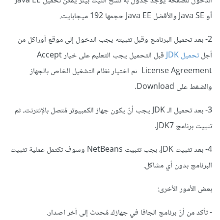
الدخول للصفحة يوجد جدول به نسخ النيت بينز يُمكن تحميل Java EE
أو Java SE والأفضل Java EE حجمها 192 ميجابايت.
2- بعد تحميل البرنامج وقبل تثبيته يجب الدخول إلى موقع أوراكل من
أجل
تحميل JDK
قبل التحميل يجب التعليم على خيار Accept
License Agreement ثم اختيار نظام التشغيل الخاص بالجهاز
والضغط على Download.
3- بعد تحميل الـ JDK يجب أنّ يكون جهاز الكمبيوتر مُتصل بالإنترنت، ثم
تثبيت برنامج JDK7.
4- بعد تثبيت JDK، بجب تثبيت NetBeans وسوف تكتمل عملية تثبيت
البرنامج بدون أي مشاكل.
بعض الأمور الأخرى:
- تأكد من أنّ برنامج الجافا في جهازك مُحدث إلى أخر اصدار.