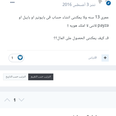
نشر
3 أغسطس 2016
عمرى 13 سنه ولا يمكننى انشاء حساب فى بايونير او بايبل او
payza لاننى لا املك هويه !!
فــ كيف يمكننى الحصول على المال؟؟
اقتباس
1
الترتيب حسب التقييم
الترتيب حسب التاريخ
1