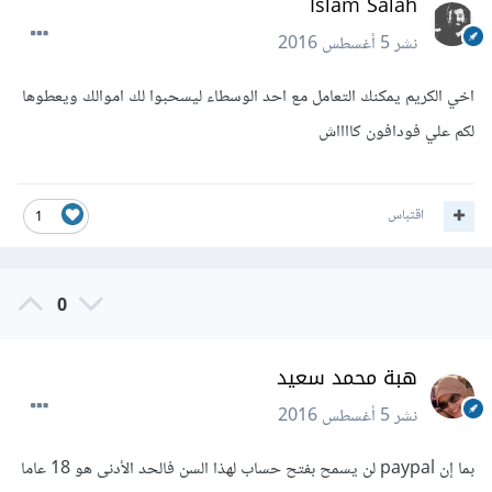
Islam Salah
نشر
5 أغسطس 2016
اخي الكريم يمكنك التعامل مع احد الوسطاء ليسحبوا لك اموالك ويعطوها
لكم علي فودافون كااااش
اقتباس
1
0
هبة محمد سعيد
نشر
5 أغسطس 2016
بما إن paypal لن يسمح بفتح حساب لهذا السن فالحد الأدنى هو 18 عاما