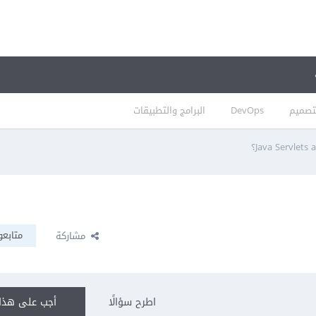
تصميم
DevOps
البرامج والتطبيقات
متابعو
مشاركة
اطرح سؤالًا
أجب على هذا 