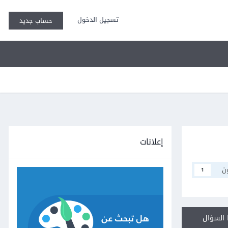
تسجيل الدخول
حساب جديد
إعلانات
ن
1
السؤال