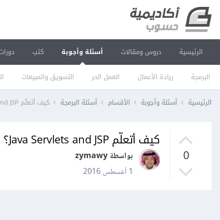
الرئيسية
دروس ومقالات
أسئلة وأجوبة
كتب
دورات
البرمجة
ريادة الأعمال
العمل الحر
التسويق والمبيعات
ال
الرئيسية
أسئلة وأجوبة
الأقسام
أسئلة البرمجة
كيف أتعلّم Java Servlets and JSP؟
كيف أتعلّم Java Servlets and JSP؟
0
بواسطة zymawy
1 أغسطس 2016