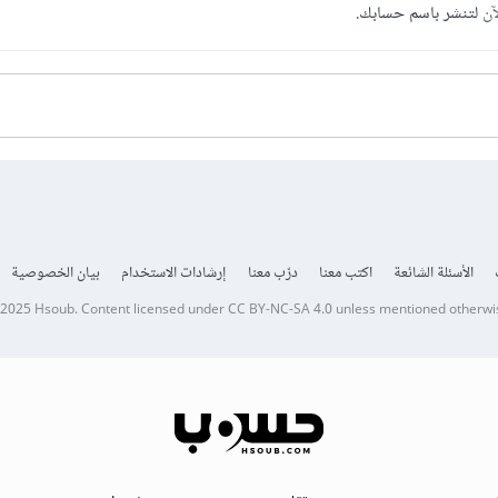
آن
لتنشر باسم حسابك.
الأسئلة الشائعة
اكتب معنا
درّب معنا
إرشادات الاستخدام
بيان الخصوصية
 2025
Hsoub
.
Content licensed under
CC BY-NC-SA 4.0
unless mentioned otherwi