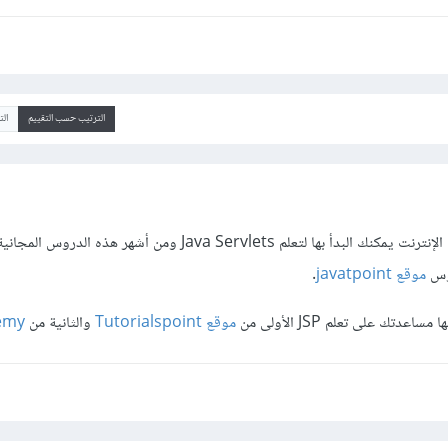
الترتيب حسب التقييم
ال
لتعلم Java Servlets ومن أشهر هذه الدروس المجانية دروس
وس
موقع javatpoint
.
ك على تعلم JSP الأولى من
موقع Tutorialspoint
والثانية من
emy