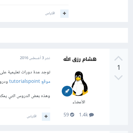
اقتباس
هشام رزق الله
نشر
3 أغسطس 2016
1
توجد عدة دورات تعليمية على الإنترنت يمكنك البدأ بها 
موقع tutorialspoint
ودر
وهذه بعض الدروس التي يمكنها مساعدت
الأعضاء
59
1.4k
اقتباس