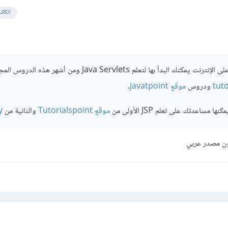
الكات
توجد عدة دورات تعليمية على الإنترنت يمكنك البدأ بها لتعلم Java Servlets ومن أشهر هذه الد
ودروس
موقع javatpoint
.
اعدتك على تعلم JSP الأولى من
موقع Tutorialspoint
والثانية من
y
ون مصدر عربي