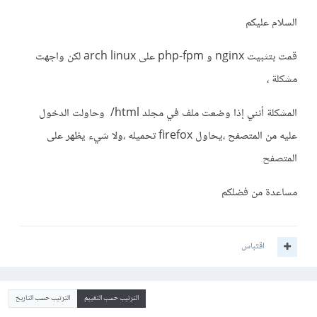
السلام عليكم
قمت بتثبيت nginx و php-fpm على arch linux لكن واجهت
مشكلة ،
المشكلة أنني إذا وضعت ملف في مجلد html/ وحاولت الدخول
عليه من المتصفح ،يحاول firefox تحميله ،ولا شيء يظهر على
المتصفح
مساعدة من فضلكم
اقتباس
الترتيب حسب التقييم
الترتيب حسب التاريخ