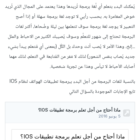
يُمكنك البدء بتعلم أي لُغة برمجة تُريدها وهذا يعتمد على المجال الذي تُريد
خوض المغامرة به. بحسب رأيي لا توجد لغة برمجة سهلة أو إذا أصح
التعبير لا يوجد لغة برمجة سوف تتعلمها بين ليلة وضُحاها، أكثر لغات
البرمجة تحتاج إلى شهور للتعلُم وسوف يُصيبك الكثير من الاحباط والملل
...إلخ، وهذا الأمر لا يُصب أنت وحدك بل الكُل (بمعنى أي مُتعلم يبدأ بشيء
جديد يُصاب بنفس الشعور) لذلك لا مَفر من المُتابعة في التعلم، لذلك مهما
أصابك الأحباط لا تيأس وهذا عن تجربة شخصية.
بالنسبة للغات البرمجة من أجل البدء ببرمجة تطبيقات الهواتف لنظام IOS
تابع الإجابات الموجودة بالسؤال التالي