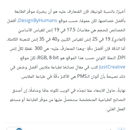
أخيرًا، بالنسبة للوثيقة، فإن المُتعارف عليه هو أن يخبرك موفّر الطابعة
بأفضل خصائصها، لكن عمومًا، حسب موقع
DesignByHumans
، أفضل
الخصائص للحجم هي مقاساتُ 17.5 في 19 إنش للقياس الأساسيّ
(العادي)، 19 في 25 إنش للقياس الكبير، و40 في 35 إنش للتعبئة الكاملة،
أمّا الدّقة فإن أفضل دقّةٍ -وهذا المتعارفُ عليه- هي 300 نقطةٍ لكلّ إنش
DPI، النمطُ اللونيّ حسب هذا الموقع هو RGB, 8-bit، لكنّ موقع
JustCreative
كتب في مقالٍ نصائحًا لطباعة ملابسٍ أفضل وضمّن في
ذلك نصيحةً بأنّ ألوان الـPMS هي الأكثرُ دقّةً في طباعة الملابس.
نهايةً، حاول الابتعاد عمّا تجدُه في الويب لكونه عامًّا وشاملًا، إن أصدق
النصائح الطباعية المتخصّصة ستحصلُ عليها من موفّر الطباعة أو مستلمِ
العمل الفنّي.