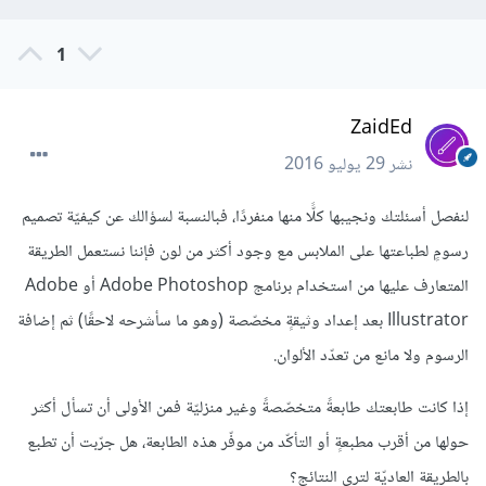
1
ZaidEd
نشر
29 يوليو 2016
لنفصل أسئلتك ونجيبها كلًّا منها منفردًا، فبالنسبة لسؤالك عن كيفيّة تصميم
رسومٍ لطباعتها على الملابس مع وجود أكثر من لون فإننا نستعمل الطريقة
المتعارف عليها من استخدام برنامج Adobe Photoshop أو Adobe
Illustrator بعد إعداد وثيقةٍ مخصّصة (وهو ما سأشرحه لاحقًا) ثم إضافة
الرسوم ولا مانع من تعدّد الألوان.
إذا كانت طابعتك طابعةً متخصّصةً وغير منزليّة فمن الأولى أن تسأل أكثر
حولها من أقرب مطبعةٍ أو التأكّد من موفّر هذه الطابعة، هل جرّبت أن تطبع
بالطريقة العاديّة لترى النتائج؟