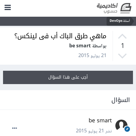
أسئلة DevOps
ماهي طرق الباك أب فى لينكس؟
1
بواسطة be smart
21 يوليو 2015
أجب على هذا السؤال
السؤال
be smart
نشر
21 يوليو 2015