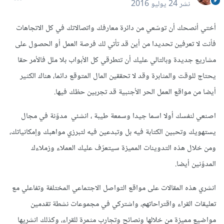
نشر
24 يوليو 2016
أختي أنصحك أن توسّعي من دائرة معارفك واتصالاتك في كل الاتجاهات
فأنت لا تعرفين تحديدا من أين قد تأتي لك فرصة العمل أو الحصول على
مشاريع جديدة وبالتالي عليك أن تتطرقي كل الأبواب بلا ملل فالأمر حقا
يحتاج للوقت والمثابرة وقد لا تحققين المال المتوقع دائما، هناك الكثير
أيضا من مواقع العمل الحر الأجنبية قد تجربين حظك فيها.
اصنعي لنفسك أولا اسما جيدا وسمعة طيبة ، انشئي مدوّنة في مجال
يستهويك وتحبين الكتابة فيه بل وتبدعين فيه لتبرزي مواهبك وإمكانياتك،
ومن خلال هذه التدوينات المميزة سيتعرّف عليك العملاء وزملاءك
المدوّنين أيضا.
انشري هذه المقالات على مواقع التواصل الاجتماعي المختلفة وتفاعلي مع
تعليقات القراء واقتراحاتهم، واشتركي في مجموعات نشطة تقدمين
مواضيع مميزة من خلالها ونصائح وتجارب مثمرة للقراء، وكذلك انشريها