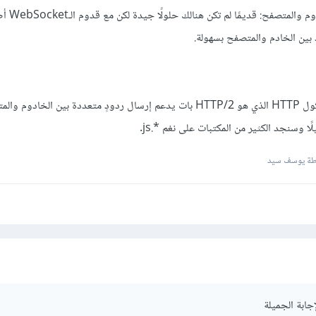
3. مقبس(Socket) بين ال
د بين الخادم والمتصفح بسهولة.
مع الإصدار الجديد من بروتوكول HTTP الذي هو HTTP/2 بات يدعم إرسال ردودٍ متعددة بين الخا
يلًا وسنجد الكثير من المكتبات على نغم *.js.
ة يوسف سيد
جابة الجميلة