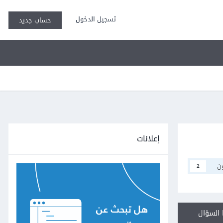
تسجيل الدخول
حساب جديد
إعلانات
ن
2
السؤال