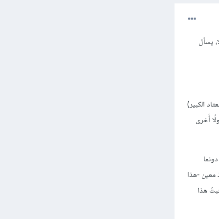
، يسأل
 العتاد الكبير)
ًا أُخرى
وم دونما
ت على منفذ معين -هذا
بتُ هذا