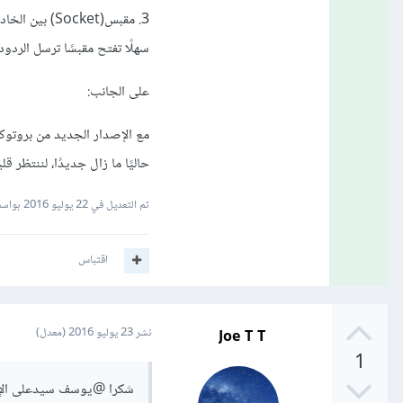
سهلًا تفتح مقبسًا ترسل الردو
على الجانب:
حاليًا ما زال جديدًا، لننتظر قل
تم التعديل في
22 يوليو 2016
بواسط
اقتباس
Joe T T
نشر
23 يوليو 2016
(معدل)
1
شكرا
@يوسف سيد
على الإ