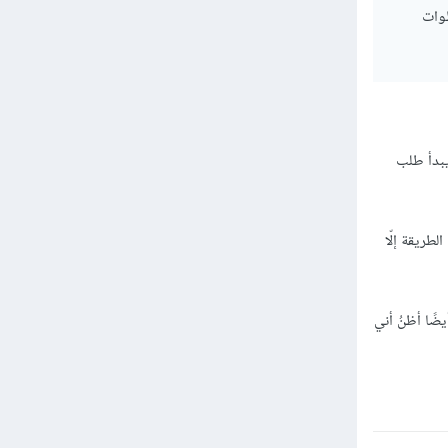
 Ajax" أي ما هي خطوات
للطلبات: حل سيء جدًا جدًا، لأنّ العمل غير متزامن(async) قد يبدأ طلب
طريقة إلّا
، أيضًا أظنُ أني