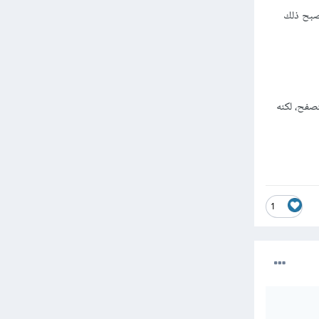
خادوم والمتصفح: قديمًا لم تكن هنالك حلولًا جيدة لكن مع قدوم الـWebSocket أصبح ذلك
دوم والمتصفح، لكنه
1