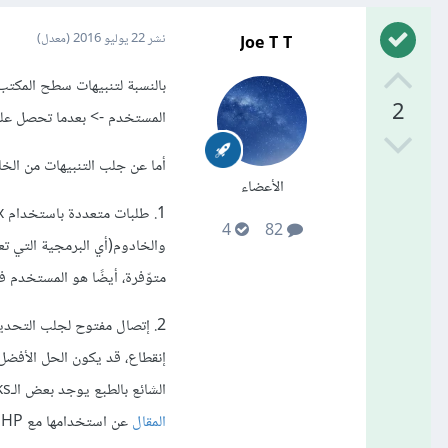
Joe T T
نشر
22 يوليو 2016
(معدل)
بالنسبة لتنبيهات سطح المكتب:
2
المستخدم -> بعدما تحصل على
أما عن جلب التنبيهات من الخ
الأعضاء
4
82
والخادوم(أي البرمجية التي تعا
متوّفرة، أيضًا هو المستخدم في حسوب IO بحسب آخر مرة كتبت إضافة له، 
الشائع بالطبع يوجد بعض الـHacks لكنها لغة كتبتْ لِتصنع الصفح- لحسن الحظ المتصفحات توّفر
المقال
عن استخدامها مع PHP في السابق.