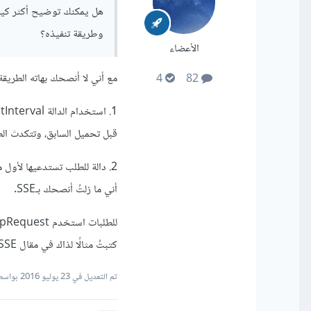
وطريقة تنفيذه؟
الأعضاء
مع أني لا أنصحك بهاته الطريقة،
4
82
قبل تحميل السابق، وتتكدث الط
2. دالة للطلب تستدعيها لأول 
أني ما زلتُ أنصحك بـSSE.
كتبتُ مثالًا لذاك في مقال SSE ستجد الرابط في الرّد السابق.
تم التعديل في
23 يوليو 2016
بواسط