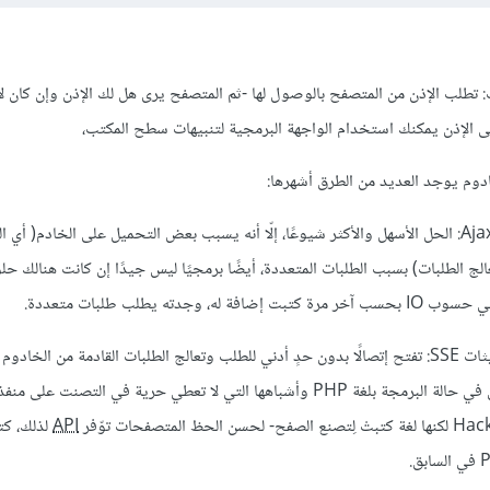
 تطلب الإذن من المتصفح بالوصول لها -ثم المتصفح يرى هل لك الإذن وإن كان لا
 الإذن يمكنك استخدام الواجهة البرمجية لتنبيهات سطح المكتب،
ادوم يوجد العديد من الطرق أشهرها:
1. طلبات متعددة باستخدام Ajax: الحل الأسهل والأكثر شيوعًا، إلّا أنه يسبب بعض التحميل على الخادم( أي
لج الطلبات) بسبب الطلبات المتعددة، أيضًا برمجيًا ليس جيدًا إن كانت هنالك حلول
وجدته يطلب طلبات متعددة.
2. إتصال مفتوح لجلب التحديثات SSE: تفتح إتصالًا بدون حدٍ أدني للطلب وتعالج الطلبات القادمة من الخاد
إنقطاع، قد يكون الحل الأفضل في حالة البرمجة بلغة PHP وأشباهها التي لا تعطي حرية في التصن
API
لذلك، كت