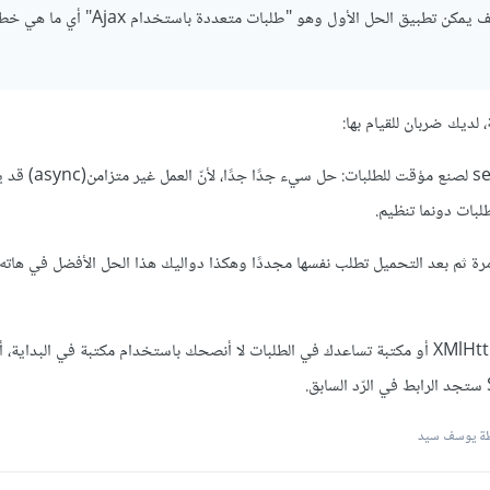
هل يمكنك توضيح أكثر كيف يمكن تطبيق الحل الأول وهو "طلبات متعددة باستخدام
 لديك ضربان للقيام بها:
1. استخدام الدالة setInterval لصنع مؤقت 
لبات دونما تنظيم.
مرة ثم بعد التحميل تطلب نفسها مجددًا وهكذا دواليك هذا الحل الأفضل في هاته ال
للطلبات استخدم XMlHttpRequest أو مكتبة تساعدك في الطلبات لا أنصحك باستخدام مكتبة في البداية
ة يوسف سيد