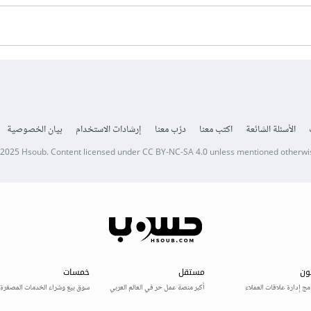
الأسئلة الشائعة
اكتب معنا
درّب معنا
إرشادات الاستخدام
بيان الخصوصية
 2025
Hsoub
.
Content licensed under
CC BY-NC-SA 4.0
unless mentioned otherwi