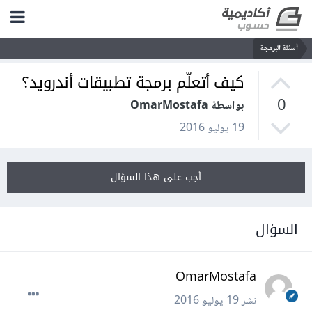
أسئلة البرمجة
كيف أتعلّم برمجة تطبيقات أندرويد؟
0
بواسطة OmarMostafa
19 يوليو 2016
أجب على هذا السؤال
السؤال
OmarMostafa
نشر
19 يوليو 2016