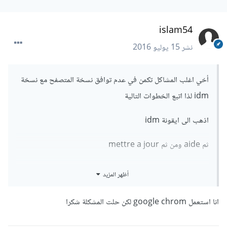
islam54
نشر
15 يوليو 2016
أخي اغلب المشاكل تكمن في عدم توافق نسخة المتصفح مع نسخة
idm لذا اتبع الخطوات التالية
اذهب الى ايقونة idm
ثم aide ومن ثم mettre a jour
بالنسبة للمتصفح اكتب في قوقل mozilla فتظهر mettre a
أظهر المزيد
jour automatiquement
انا استعمل google chrom لكن حلت المشكلة شكرا
ومن ثم فعل خاصية idm في المتصفح او سوف تتفعل اوتوماتيكيا
ايضا