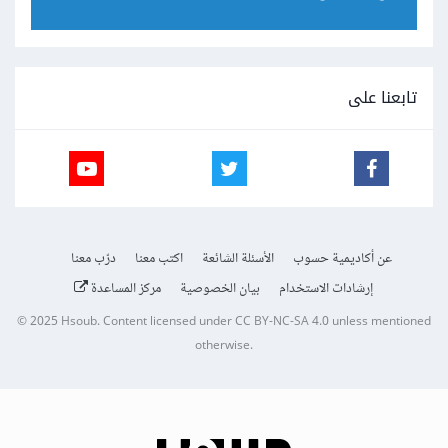
تابعنا على
عن أكاديمية حسوب
الأسئلة الشائعة
اكتب معنا
درّب معنا
إرشادات الاستخدام
بيان الخصوصية
مركز المساعدة
© 2025
Hsoub
.
Content licensed under
CC BY-NC-SA 4.0
unless mentioned
otherwise.