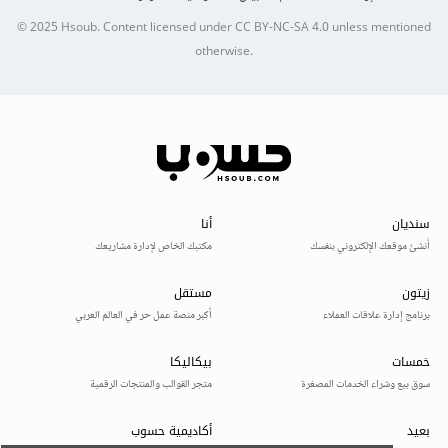
© 2025
Hsoub
.
Content licensed under
CC BY-NC-SA 4.0
unless mentioned
otherwise.