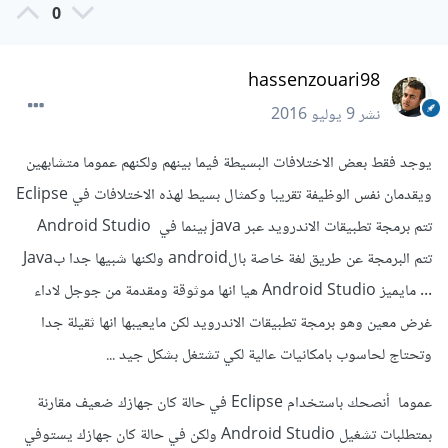
0
hassenzouari98
نشر
9 يوليو 2016
يوجد فقط بعض الاختلافات البسيطة فيما بينهم ولكنهم عموما متشابهين
ويقدمان نفس الوظيفة تقريبا وكمثال بسيط لهذه الاختلافات في Eclipse
تتم برمجة تطبيقات الاندرويد عبر java بينما في Android Studio
تتم البرمجة عن طريق لغة خاصة بالandroid ولكنها شبيها جدا بJava
... مايميز Android Studio هيا انها موثوقة ومقدمة من جوجل لاداء
غرض معين وهو برمجة تطبيقات الاندرويد لكن مايعيبها انها ثقيلة جدا
وتحتاج لحاسوب بامكانيات عالية لكي تشتغل بشكل جيد ...
عموما أنصحك باستخدام Eclipse في حالة كان جهازك ضعيف مقارنة
بمتطلبات تشغيل Android Studio ولكن في حالة كان جهازك يستوفي