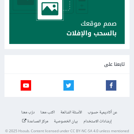
تابعنا على
عن أكاديمية حسوب
الأسئلة الشائعة
اكتب معنا
درّب معنا
إرشادات الاستخدام
بيان الخصوصية
مركز المساعدة
© 2025
Hsoub
.
Content licensed under
CC BY-NC-SA 4.0
unless mentioned