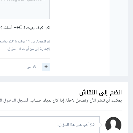
++C
لكن كيف بنيت لِـ C++ أساسًا؟ ما السبيل؟
تم التعديل في
11 يوليو 2016
بواسطة _jabal
لِلإشارة إلى من أوجه له السؤال.
اقتباس
انضم إلى النقاش
يمكنك أن تنشر الآن وتسجل لاحقًا. إذا كان لديك حساب،
فسجل الدخول ال
أجب على هذا السؤال...