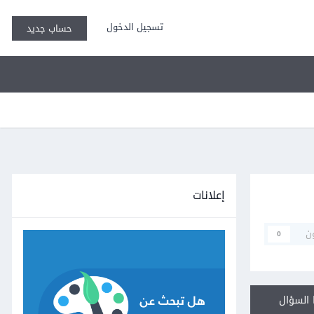
تسجيل الدخول
حساب جديد
إعلانات
ن
0
السؤال