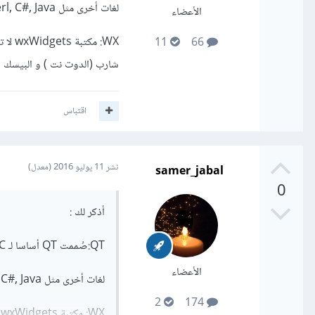
لغات أخرى مثل Python, PHP, Ruby, C, Perl, C#, Java
الأعضاء
11
66
شارب (الدوت نت ) و البيسك و روبي و lua و حتى جافا سكربت. مما يسهل عملية البرمجة
اقتباس
samer_jabal
نشر
11 يوليو 2016
(معدل)
0
أذكر لك :
QT:صُممت QT أساسا لـ C++ لكن لم يمنعها هذا من التوسع إلى
الأعضاء
لغات أخرى مثل Python, PHP, Ruby, C, Perl, C#, Java
2
174