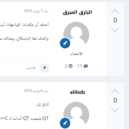
البارق المبرق
نشر
7 يوليو 2016
0
أعتقد أن مكتبات الواجهات تُبنى 
وكذلك لغة الباسكال، وهنالك م
الأعضاء
2
11
اقتباس
alilodz
نشر
8 يوليو 2016
0
أذكر لك :
QT:صُممت QT أساسا لـ C++ لكن لم يمنعها هذا من التوسع إلى