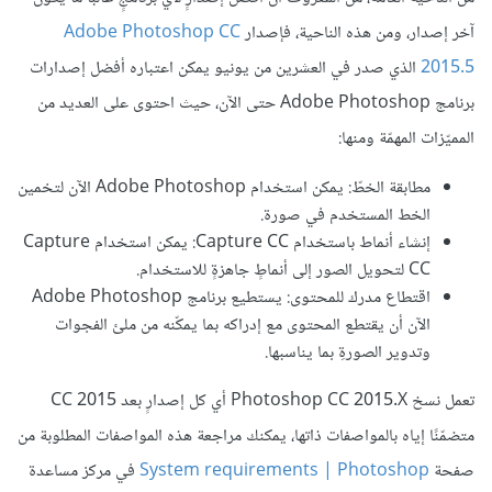
آخر إصدار، ومن هذه الناحية، فإصدار
Adobe Photoshop CC
2015.5
الذي صدر في العشرين من يونيو يمكن اعتباره أفضل إصدارات
برنامج Adobe Photoshop حتى الآن، حيث احتوى على العديد من
المميّزات المهمّة ومنها:
مطابقة الخطّ: يمكن استخدام Adobe Photoshop الآن لتخمين
الخط المستخدم في صورة.
إنشاء أنماط باستخدام Capture CC: يمكن استخدام Capture
CC لتحويل الصور إلى أنماطٍ جاهزةٍ للاستخدام.
اقتطاع مدرك للمحتوى: يستطيع برنامج Adobe Photoshop
الآن أن يقتطع المحتوى مع إدراكه بما يمكّنه من ملئ الفجوات
وتدوير الصورةِ بما يناسبها.
تعمل نسخ Photoshop CC 2015.X أي كل إصدارٍ بعد CC 2015
متضمّنًا إياه بالمواصفات ذاتها، يمكنك مراجعة هذه المواصفات المطلوبة من
صفحة
System requirements | Photoshop
في مركز مساعدة