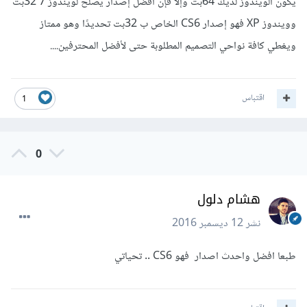
يكون الويندوز لديك 64بت وإلا فإن أفضل إصدار يصلح لويندوز 7 32بت
وويندوز XP فهو إصدار CS6 الخاص ب 32بت تحديدًا وهو ممتاز
ويغطي كافة نواحي التصميم المطلوبة حتى لأفضل المحترفين....
اقتباس
1
0
هشام دلول
نشر
12 ديسمبر 2016
طبعا افضل واحدث اصدار فهو CS6 .. تحياتي